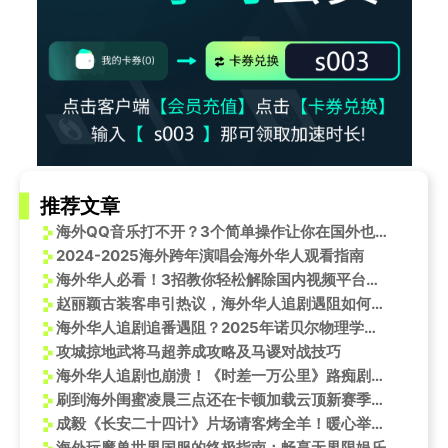
推荐文章
海外QQ音乐打不开？3个简单操作让你在国外也能听歌
2024-2025海外跨年演唱会海外华人观看指南
海外华人必看！3招教你轻松解除国内视频平台地区限制
赵丽颖古装客串引热议，海外华人追剧遇阻如何破解地区限制难题
海外华人追剧追番遇阻？2025年诺贝尔物理学奖直播这些细节值得关注
攻城掠地武将马超养成攻略及马谡对战技巧
海外华人追剧也崩溃！《时差一万公里》路痴剧情太真实，网友：这不就是我吗？
刷到海外闺蜜凌晨三点还在卡顿加载云顶新赛季，我突然懂了游子们的乡愁
成毅《长安二十四计》片场请客烤全羊！暖心举动引热议，网友：这剧组氛围慕了
海外玩魔兽世界国服的终极指南：畅享无界限娱乐