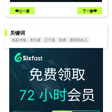
上一篇
下一篇
关键词
电影冲撞
李九霄
王千源
管虎
重庆码头工