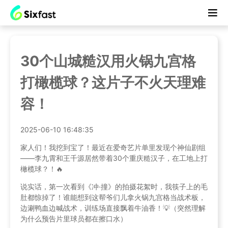
30个山城糙汉用火锅九宫格
打橄榄球？这片子不火天理难
容！
2025-06-10 16:48:35
家人们！我挖到宝了！最近在爱奇艺片单里发现个神仙剧组
——李九霄和王千源居然带着30个重庆糙汉子，在工地上打
橄榄球？！🔥
说实话，第一次看到《冲·撞》的拍摄花絮时，我筷子上的毛
肚都惊掉了！谁能想到这帮爷们儿拿火锅九宫格当战术板，
边涮鸭血边喊战术，训练场直接飘着牛油香！💡（突然理解
为什么预告片里球员都在擦口水）