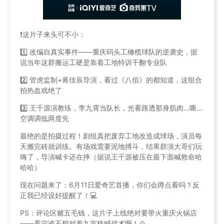
❗️这片子来头可不小：
1️⃣ 改编自真实事件——重庆码头工橄榄球队的逆袭史，据
说当年这群搬运工硬是靠着工地特训干翻专业队
2️⃣ 管虎监制+蒋佳辰导演，看过《八佰》的都知道，这组合
拍热血戏绝了
3️⃣ 王千源演教练，李九霄当队长，光看路透那身肌肉...嘶...
空调调低两度先
最绝的是拍摄过程！剧组真把废弃工地改造成球场，演员每
天搬完砖就训练。有场戏需要泥地搏斗，结果群演大哥们玩
嗨了，导演喊卡还在摔（据说王千源被压在最下面喊救命哈
哈哈）
现在问题来了：6月11日爱奇艺首播，你们会蹲点看吗？反
正我已经设好提醒了！💻
PS：评论区赌五毛钱，这片子上线绝对要带火重庆火锅店
——看完谁不想对着九宫格喊战术啊！🍲