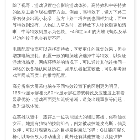
除了视野，游戏设置也会影响游戏体验。高特效和中等特效
的区别主要体现在细节方面。例如，高特效下，紫方下路二
塔右侧会出现小花朵，蓝方上路二塔左侧也同样如此，而中
等特效则没有。人物进入草丛时，高特效下人物轮廓更加清
晰，中等特效则显示为色块。F4和红buff的火堆飞蝇以及草
丛边的蚊子也会有所不同。
电脑配置较高可以选择高特效，享受更佳的视觉效果，但会
增加电脑损耗。配置一般的电脑建议选择中等特效，以保证
游戏流畅度。网络环境差的情况下，可以通过其他连接同一
网络的设备确认问题所在。如果机器配置较低，可以参考游
戏官网或百度上的推荐配置。
高分辨率大屏幕电脑在不同特效设置下的区别更为明显。
165Hz显示屏相比60Hz显示屏在游戏特效反应速度上有着
显著优势，游戏画面更加流畅清晰，避免出现重影等问题，
提升游戏体验。
在英雄联盟中，露露是一位功能强大的辅助英雄，俗称仙灵
女巫。她拥有独特的技能组合，例如被动技能皮克斯，仙灵
伙伴，可以对璐璐攻击的目标发射魔法飞弹；Q技能闪耀长
枪可以降低敌人移动速度；此外还有其他技能可以提供护