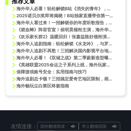
推荐文章
海外华人必看！轻松解锁B站《消失的青年》，五四献礼短片不再错过
2025诺贝尔奖即将揭晓！B站独家直播带你第一时间看懂获奖成果
海外华人看过来！一招解锁你的年度听歌报告，别再错过专属音乐记忆
《碧血蝉》阵容官宣！侯明昊领衔主演，海外华人如何解锁追剧新姿势？
《欢乐家长群2》温暖回归！张嘉益陈好领衔演绎真实家庭生活，海外华人追剧攻略看这里
海外华人追剧指南：轻松解锁《水龙吟》，与罗云熙双向奔赴不再难
海外华人追剧不再愁！三招解决国内影视平台地区限制与卡顿问题
海外华人必看！《双城之战》第二季蔚新造型曝光，手把手教你突破地区限制追剧
《英雄联盟2025命运之子系列上线，海外玩家如何用Sixfast解锁国服内容？》
保障游戏账号安全：实用指南与技巧
海外追剧总卡顿？三招搞定爱奇艺地区限制，画质秒变高清！
海外畅玩尘白禁区终极指南
友情连接：
国外翻墙阅读
华人翻墙回国