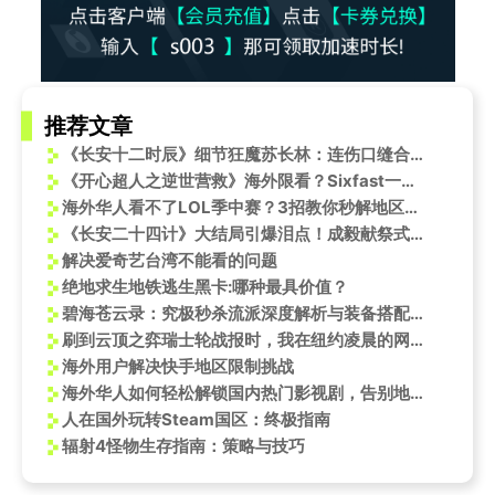
推荐文章
《长安十二时辰》细节狂魔苏长林：连伤口缝合线都不放过，这才是古代安检天花板？
《开心超人之逆世营救》海外限看？Sixfast一键解锁童年回忆杀！
海外华人看不了LOL季中赛？3招教你秒解地区限制，和国内同步为T1打Call！
《长安二十四计》大结局引爆泪点！成毅献祭式演技封神，海外剧迷却因地域限制看不了？
解决爱奇艺台湾不能看的问题
绝地求生地铁逃生黑卡:哪种最具价值？
碧海苍云录：究极秒杀流派深度解析与装备搭配指南
刷到云顶之弈瑞士轮战报时，我在纽约凌晨的网吧卡成了PPT——原来海外党连看个比赛都这么难
海外用户解决快手地区限制挑战
海外华人如何轻松解锁国内热门影视剧，告别地区限制烦恼
人在国外玩转Steam国区：终极指南
辐射4怪物生存指南：策略与技巧