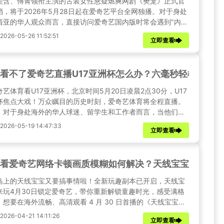
美含、傅菁领衔主演的古装女性悬疑燃爽网剧《樊笼》正式官
档，将于2026年5月28日起在爱奇艺平台全网独播。对于身处
西亚的华人观众而言，直接访问爱奇艺国内版时常会遇到"内容
中国大陆地区观看"的提示。本文将为马来西亚观众带来《樊
26-05-26 11:52:51
立即查看
的完整资讯解读，并提供合规、高效的解锁方案，助你零门槛
。
看不了爱奇艺直播U17亚洲杯怎么办？六毫秒轻松解锁
奇艺体育看U17亚洲杯，北京时间5月20日凌晨2点30分，U17
杯焦点大戏！万众瞩目的历史时刻，爱奇艺体育将全程直播。
，对于身处海外的华人球迷、留学生和工作者而言，当他们打
奇艺体育APP或网页时，却往往只能看到"您所在的地区暂不支
026-05-19 14:47:33
立即查看
的提示，直播画面始终无法加载。
看爱奇艺网络卡顿画质模糊如何解决？天线宝宝出来玩定档
岛上的天线宝宝又要搞事情啦！全新玩趣副本已开启，天线宝
来玩4月30日锁定爱奇艺，带你重新解锁童趣时光，感受满格
！想要在海外流畅、高清观看 4 月 30 日首播的《天线宝宝出
》，彻底解决爱奇艺网络卡顿、画质模糊、地区限制问题，就
26-04-21 14:11:26
立即查看
针对性优化海外回国网络环境。