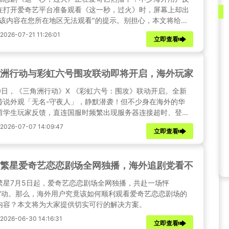
在打开爱奇艺平台准备观看《这一秒，过火》时，屏幕上却出
"该内容在您所在地区无法观看"的提示。别担心，本文将给出
份解决办法 ，分享Sixfast一站式追剧工具详细操作教程，帮助
26-07-21 11:26:01
立即查看
用户轻松解锁爱奇艺全量影视资源。
洲行动与彩虹六号围攻联动即将开启，海外玩家玩三角
10日，《三角洲行动》X 《彩虹六号：围攻》联动开启。全新
传说外观「无名-守夜人」，静默潜袭！但不少身在海外的华
留学生玩家反馈，直连国服时频繁出现服务器连接超时、登录
、加载卡顿、匹配掉线等问题。别担心，本文将给出详细的解
026-07-07 14:09:47
立即查看
案，助你在海外也能无限制畅玩三角洲行动国服。
繁星爱奇艺恋恋剧场全网独播，海外追剧党看不了爱奇
繁星7月5日起，爱奇艺恋恋剧场全网独播，共赴一场怦
星”动。那么，海外用户究竟该如何顺利观看爱奇艺恋恋剧场的
内容？本文将为大家提供切实可行的解决方案。
26-06-30 14:16:31
立即查看