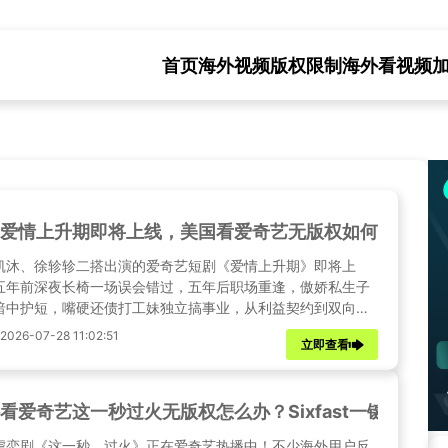
首页
海外视频版权限制
海外看视频
爱情上升期即将上线，美国看爱奇艺无版权如何解锁？
凯沐、徐轸轸二搭出演的爱奇艺短剧《爱情上升期》即将上
五年前深夜长椅一场误会错过，五年后职场重逢，傲娇私生子
暗中护短，嘴硬还债打工妹独立搞事业，从利益契约到双向治
成年人的平等拉扯爱情敬请期待。身处海外的观众究竟该如何
26-07-28 11:02:51
立即查看
爱奇艺版权限制，顺利收看《爱情上升期》等爱奇艺独家内容
看爱奇艺这一秒过火无版权怎么办？Sixfast一键回国畅
虐恋剧《这一秒，过火》正在爱奇艺热播中！不少海外用户反