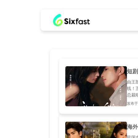
短剧
由王
线！
总裁
愈，
发布于20
突破
呢？
海外
民国