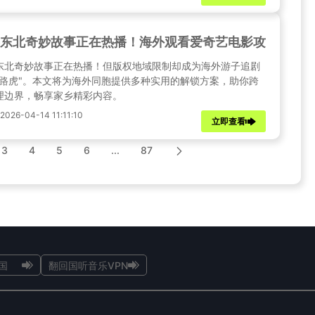
东北奇妙故事正在热播！海外观看爱奇艺电影攻略
东北奇妙故事正在热播！但版权地域限制却成为海外游子追剧
拦路虎"。本文将为海外同胞提供多种实用的解锁方案，助你跨
理边界，畅享家乡精彩内容。
26-04-14 11:11:10
立即查看
3
4
5
6
...
87
国
翻回国听音乐VPN