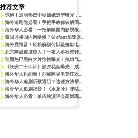
推荐文章
惊艳！迪丽热巴中秋嫦娥造型曝光，海外华人如何解锁完整版视频？
海外追剧党必看！手把手教你破解国内影视平台限制，告别卡顿与‘仅限大陆’
海外华人必看！一招解除国内影视限制，英雄联盟北极星皮肤竟暗藏玄机？
泰国连接国内网络慢？Sixfast加速器助你畅享国内资源
洲国服连接不上服务器怎么办？
海外党福音！轻松解锁何以笙箫默电视剧观看指南
北京降温速度惊人！一夜入冬秋景转瞬即逝，这些地方还能抓住秋天的尾巴
迪丽热巴黑白大片惊艳曝光！拽姐气场全开，迪奥大秀倒计时开启
《长安二十四计》除夕花絮曝光！成毅佟梦实隔墙传情报，竟有“超完美”技巧？
海外华人也能看！刘畅跨界电竞狂欢夜，手把手教你解锁国内直播限制
海外华人追剧听歌遇阻？这些方法帮你突破地区限制畅享国庆音乐盛宴
海外华人追剧福音！《水龙吟》咪咕热播，教你如何突破地区限制流畅观看
海外华人必看！单依纯演唱会高燃现场如何突破地区限制？
艺怎么办？