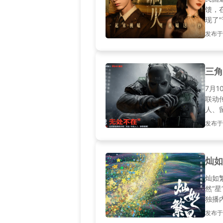
馈，
现了
详细
发布于20
海外
三角
7月
联动
人、
失败
发布于2
决方
灿如
灿如
然“
独播
发布于20