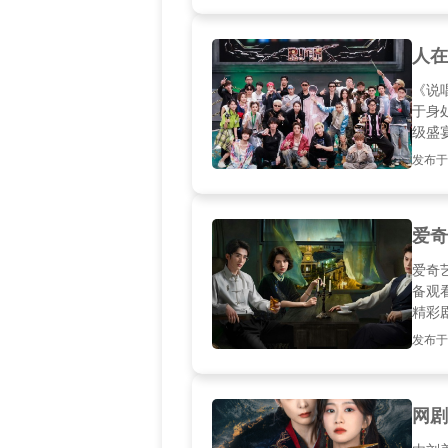
人在
《说
于身
级盛
可行
发布于2
爱奇
爱奇
备观
精彩
的S
发布于2
网剧