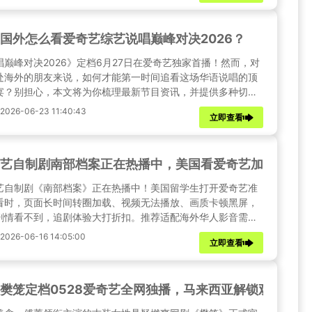
国外怎么看爱奇艺综艺说唱巅峰对决2026？
唱巅峰对决2026》定档6月27日在爱奇艺独家首播！然而，对
处海外的朋友来说，如何才能第一时间追看这场华语说唱的顶
宴？别担心，本文将为你梳理最新节目资讯，并提供多种切实
的海外观看方案。
026-06-23 11:40:43
立即查看
艺自制剧南部档案正在热播中，美国看爱奇艺加载失败
艺自制剧《南部档案》正在热播中！美国留学生打开爱奇艺准
看时，页面长时间转圈加载、视频无法播放、画质卡顿黑屏，
剧情看不到，追剧体验大打折扣。推荐适配海外华人影音需求
ixfast加速器，一站式解决美国观看爱奇艺加载异常问题。
026-06-16 14:05:00
立即查看
樊笼定档0528爱奇艺全网独播，马来西亚解锁观看爱奇