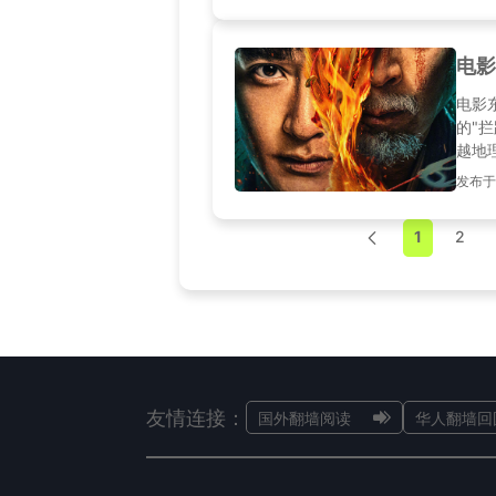
电影
电影
的"
越地
发布于20
1
2
友情连接：
国外翻墙阅读
华人翻墙回