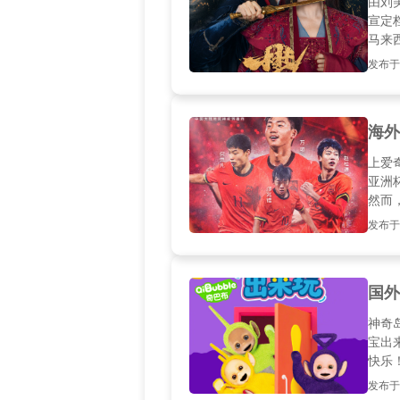
由刘
宣定
马来
仅限
发布于20
笼》
追剧
海外
上爱
亚洲
然而
开爱
发布于2
持"
国外
神奇
宝出
快乐
来玩
发布于20
需要