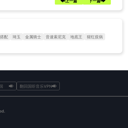
上一篇
下一篇
搭配
琦玉
金属骑士
音速索尼克
地底王
猩红疫病
国
翻回国听音乐VPN
ed.