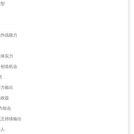
阵型
续作战能力
整体实力
出创造机会
档
全力输出
化收益
力组合
底王持续输出
敌人