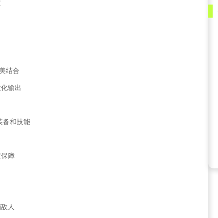
敌
完美结合
大化输出
装备和技能
定保障
弱敌人