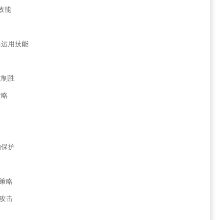
效能
力
活运用技能
敌制胜
策略
的保护
效策略
S攻击