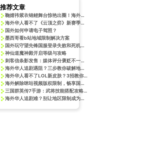
推荐文章
鞠婧祎紫衣锦鲤舞台惊艳出圈！海外华人如何破解地区限制观看完整版？
海外华人看不了《云顶之弈》新赛季？3招解决‘地区限制’卡顿问题
国外如何申请电子驾照？
墨西哥看b站地域限制解决方案
国外玩守望先锋国服登录失败和死机频发终极解决方案
神仙道魔神殿开启等级与攻略
刺客信条影发售：媒体评分褒贬不一，RPG元素深度引争议
海外华人追剧遇阻？三步教你破解地区限制，轻松重温长安故事
海外华人看不了LOL新皮肤？3招教你解锁微博地区限制，亲测有效！
海外解除咪咕视频版权限制，畅享国内精彩节目
三国群英传7手游：武将技能搭配攻略与刘禅玩法解析
海外华人追剧难？别让地区限制成为你与国内精彩节目的隔阂