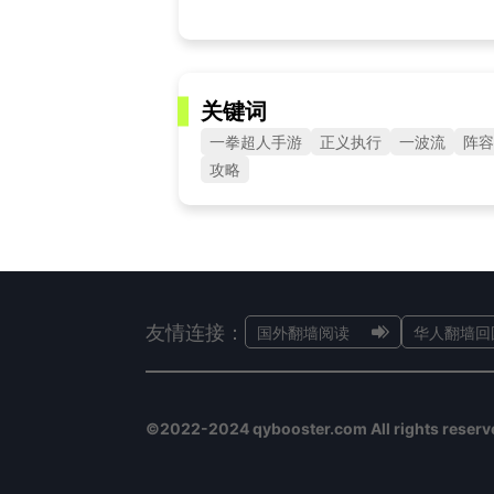
关键词
一拳超人手游
正义执行
一波流
阵容
攻略
友情连接：
国外翻墙阅读
华人翻墙回
©2022-2024 qybooster.com All rights reserv