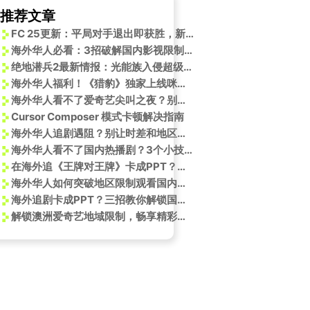
推荐文章
FC 25更新：平局对手退出即获胜，新增实用功能！
海外华人必看：3招破解国内影视限制，春节追剧不再卡顿
绝地潜兵2最新情报：光能族入侵超级地球已进入测试阶段
海外华人福利！《猎豹》独家上线咪咕视频，手把手教你破解地区限制追剧
海外华人看不了爱奇艺尖叫之夜？别急，手把手教你解除地区限制，和魏晨一起为爱尖叫！
Cursor Composer 模式卡顿解决指南
海外华人追剧遇阻？别让时差和地区限制成为你与国产影视的距离
海外华人看不了国内热播剧？3个小技巧帮你解锁《永夜星河》和更多精彩内容
在海外追《王牌对王牌》卡成PPT？我用了这招，连泼水节画质都超清！
海外华人如何突破地区限制观看国内热门影视综艺节目
海外追剧卡成PPT？三招教你解锁国内影视资源限制
解锁澳洲爱奇艺地域限制，畅享精彩综艺！