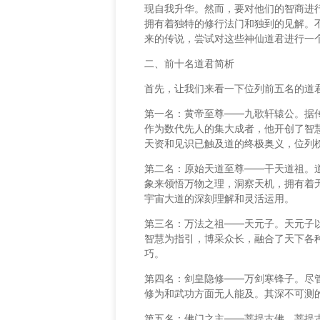
现自我升华。然而，要对他们的智商进
拥有着独特的修行法门和独到的见解。
来的传说，尝试对这些神仙道君进行一
二、前十名道君简析
首先，让我们来看一下位列前五名的道
第一名：黄帝至尊——九歌轩辕公。据
作为数代先人的集大成者，他开创了智
天资和见识已触及道的终极奥义，位列
第二名：原始天道至尊——干天道祖。
象来领悟万物之理，洞察天机，拥有着
宇宙大道的深刻理解和灵活运用。
第三名：万法之祖——天元子。天元子
智慧为指引，博采众长，融合了天下各
巧。
第四名：剑皇隐修——万剑寒锋子。尽
修为和武功方面无人能及。其深不可测
第五名：佛门之主——菩提古佛。菩提