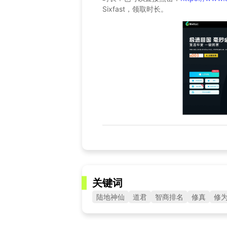
Sixfast，领取时长。
关键词
陆地神仙
道君
智商排名
修真
修