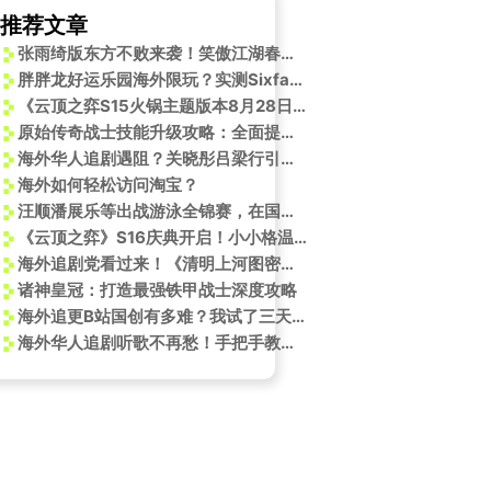
推荐文章
张雨绮版东方不败来袭！笑傲江湖春节档震撼上线
胖胖龙好运乐园海外限玩？实测Sixfast一键解锁云顶之弈联动活动！
《云顶之弈S15火锅主题版本8月28日上线！海外玩家如何用Sixfast低延迟畅玩？》
原始传奇战士技能升级攻略：全面提升战斗技巧
海外华人追剧遇阻？关晓彤吕梁行引热议，三招破解地区限制烦恼
海外如何轻松访问淘宝？
汪顺潘展乐等出战游泳全锦赛，在国外的华人看不了咪咕体育直播怎么办？
《云顶之弈》S16庆典开启！小小格温限时登场，三大福利抢先看
海外追剧党看过来！《清明上河图密码》限免+抽奖，这份福利攻略请收好
诸神皇冠：打造最强铁甲战士深度攻略
海外追更B站国创有多难？我试了三天终于找到流畅看直播不卡顿的方法
海外华人追剧听歌不再愁！手把手教你突破地区限制观看国内热门节目