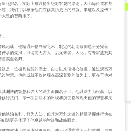
行量化排名，实际上难以得出绝对客观的结论，因为每位道君都
不过，我们可以根据他们在修真历史上的成就、事迹以及流传下
个大致的智商排序。
君：
传说记载，他精通开物制智之术，制定的朝纲条例也十分完善。
慧传承的先河，可谓前无古人，后无来者。因此，有专家盛赞其
榜首实至名归。
道祖是一位极具智慧的高士，自古以来便潜心修道，通过观察万
无边智慧。他的成就不仅体现在高深莫测的修为上，更在于他对
以其渊博的智慧和强大的法力而闻名于世。他以法力为根基，以
种修行法门。每一项新法术的出现和演变都展现出他的智慧和灵
管他淡泊名利，鲜为人知，但其对万剑之道的精髓掌握使得他在
的剑法更是体现了他卓越的智谋和战略眼光。
古佛在佛法上的造诣登峰造极，他不仅通晓世间一切道理，更在