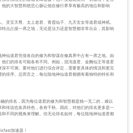
。他的大智慧和慈悲心肠让他在修行界享有极高的地位和影响
人、灵宝天尊、太上老君、青霞仙子、九天玄女等道君或神祇。
和特点占据一席之地，无论是法力还是智慧都非常出众，其影响
地神仙道君凭借各自的修为和智谋在修真界中占有一席之地。由
，他们的排名可能各有不同。例如，混沌道君、金阙仙王等道君
样深不可测。要对他们进行综合评定，需要更具体的情况和更完
理的排序。总而言之，每位陆地神仙道君都拥有着独特的特长和
准确的排名，因为每位道君的修为和智慧都是独一无二的，难以
事和传说也各具特色，各有千秋。因此，对他们的排名更多是一
况和不同的视角来理解。但无论排名如何，每位陆地神仙道君都
fast加速器！