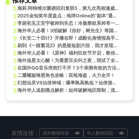
推荐文章
海莉·阿特维尔重磅回归复联5，第九次亮相漫威宇宙！
2025金知奖年度盘点：地球Online的“副本”通关秘籍，海外华人如何解锁完整版？
李诞初见王安宇被帅到失态！冷脸禁欲系帅哥一笑瞬间破防，网友直呼太上头
海外华人必看！3招破解《你好，树先生》等国内视频限制，轻松追剧无压力
《长安二十四计》开播在即！成毅化身情报高手，海外剧迷如何抢先看？
刷到《一路繁花2》的悬疑短剧片段，我才发现这些影后私下反差这么大！
海外华人必看！《原神》福利狂欢节开启，教你轻松解锁地区限制畅玩游戏
海外追星太心酸！为看爱豆尖叫之夜，我试了全网所有方法，最后发现卡顿的真相
在国外QQ音乐突然打不开？3个亲测有效的方法，让你秒回快乐老家
二重螺旋琳恩角色攻略：双枪海盗，火力全开！
幻想仙灵VS仙侠神域：爆率孰高孰低？仙侠游戏深度对比
海外华人追剧痛点解析：如何破解地区限制，流畅观看《长安二十四计》等热播内容
友情连接：
国外翻墙阅读
华人翻墙回国