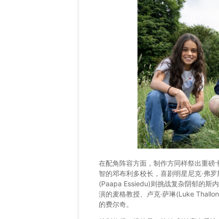
在配角阵容方面，制作方同样祭出重磅卡司：
智的邓布利多校长，喜剧明星尼克·弗罗斯特
(Paapa Essiedu)则挑战复杂阴郁的
演的麦格教授、卢克·萨琳(Luke Thallo
的费尔奇。