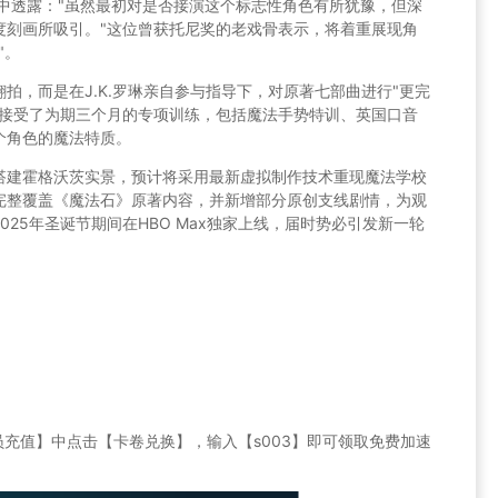
中透露："虽然最初对是否接演这个标志性角色有所犹豫，但深
度刻画所吸引。"这位曾获托尼奖的老戏骨表示，将着重展现角
"。
拍，而是在J.K.罗琳亲自参与指导下，对原著七部曲进行"更完
都接受了为期三个月的专项训练，包括魔法手势特训、英国口音
个角色的魔法特质。
搭建霍格沃茨实景，预计将采用最新虚拟制作技术重现魔法学校
完整覆盖《魔法石》原著内容，并新增部分原创支线剧情，为观
25年圣诞节期间在HBO Max独家上线，届时势必引发新一轮
员充值】中点击【卡卷兑换】，输入【s003】即可领取免费加速