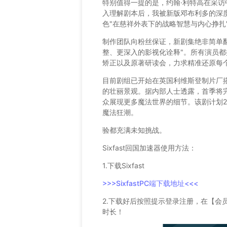
特别值得一提的是，约翰·利特高在采访
入理解剧本后，我被新版邓布利多的深
色"在慈祥外表下的战略智慧与内心挣扎
制作团队向粉丝保证，新剧集绝非简单翻
整、更深入的影视化诠释"。所有演员
矫正以及原著研读会，力求精准还原每
目前剧组已开始在英国利维斯登制片厂
的壮丽景观。据内部人士透露，首季将
众展现更多魔法世界的细节。该剧计划20
魔法狂潮。
验都充满未知挑战。
Sixfast回国加速器使用方法：
1.下载Sixfast
>>>SixfastPC端下载地址<<<
2.下载好后按照提示登录注册，在【会
时长！