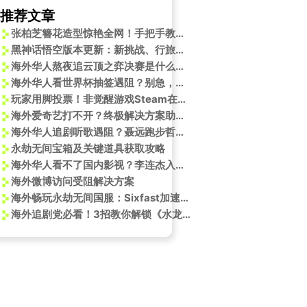
推荐文章
张柏芝簪花造型惊艳全网！手把手教你get同款非遗美学
黑神话悟空版本更新：新挑战、行旅图、春节彩金套装等内容上线！
海外华人熬夜追云顶之弈决赛是什么体验？我连刷三天直播卡成PPT才懂
海外华人看世界杯抽签遇阻？别急，这份“上上签”攻略请收好！
玩家用脚投票！非觉醒游戏Steam在线人数碾压DEI游戏
海外爱奇艺打不开？终极解决方案助你畅享精彩内容！
海外华人追剧听歌遇阻？聂远跑步哲学教你突破地区限制的持久战
永劫无间宝箱及关键道具获取攻略
海外华人看不了国内影视？李连杰入驻快手背后的‘解限’秘密
海外微博访问受阻解决方案
海外畅玩永劫无间国服：Sixfast加速器助你突破网络限制
海外追剧党必看！3招教你解锁《水龙吟》等国内热播剧，告别卡顿烦恼