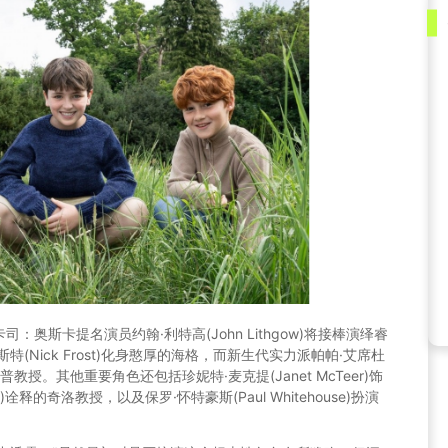
奥斯卡提名演员约翰·利特高(John Lithgow)将接棒演绎睿
(Nick Frost)化身憨厚的海格，而新生代实力派帕帕·艾席杜
斯内普教授。其他重要角色还包括珍妮特·麦克提(Janet McTeer)饰
n)诠释的奇洛教授，以及保罗·怀特豪斯(Paul Whitehouse)扮演