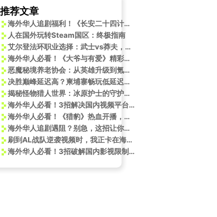
推荐文章
海外华人追剧福利！《长安二十四计》12月12日开播，手把手教你解锁咪咕视频地区限制
人在国外玩转Steam国区：终极指南
艾尔登法环职业选择：武士vs莽夫，谁更适合你？
海外华人必看！《大爷与有爱》精彩瞬间回顾，教你如何突破地区限制追剧
恶魔秘境养老协会：从英雄升级到氪金技巧，全面攻略指南
决胜巅峰延迟高？柬埔寨畅玩低延迟攻略
揭秘怪物猎人世界：冰原护士的守护与价值
海外华人必看！3招解决国内视频平台地区限制，畅享《英雄联盟》绽灵节新内容
海外华人必看！《猎豹》热血开播，教你如何突破地区限制追剧无压力
海外华人追剧遇阻？别急，这招让你轻松破解地区限制，畅享国内热门综艺
刷到AL战队逆袭视频时，我正卡在海外看剧的转圈圈里——原来突破限制的快乐这么相似
海外华人必看！3招破解国内影视限制，从此告别卡顿黑屏