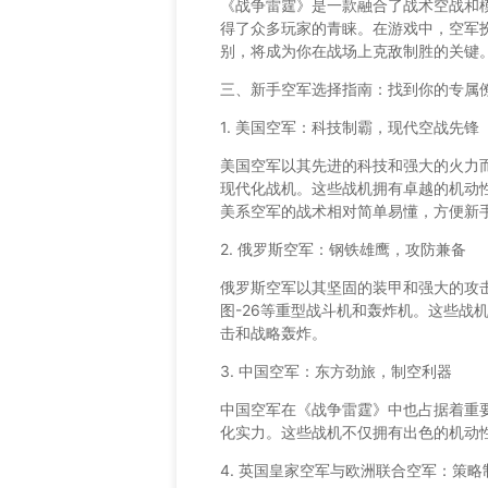
《战争雷霆》是一款融合了战术空战和
得了众多玩家的青睐。在游戏中，空军
别，将成为你在战场上克敌制胜的关键
三、新手空军选择指南：找到你的专属
1. 美国空军：科技制霸，现代空战先锋
美国空军以其先进的科技和强大的火力而闻
现代化战机。这些战机拥有卓越的机动
美系空军的战术相对简单易懂，方便新
2. 俄罗斯空军：钢铁雄鹰，攻防兼备
俄罗斯空军以其坚固的装甲和强大的攻击
图-26等重型战斗机和轰炸机。这些战
击和战略轰炸。
3. 中国空军：东方劲旅，制空利器
中国空军在《战争雷霆》中也占据着重要
化实力。这些战机不仅拥有出色的机动
4. 英国皇家空军与欧洲联合空军：策