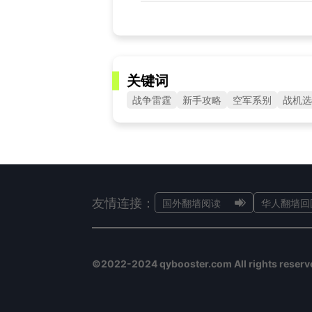
关键词
战争雷霆
新手攻略
空军系别
战机选
友情连接：
国外翻墙阅读
华人翻墙回
©2022-2024 qybooster.com All rights reserv