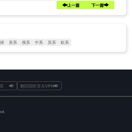
上一篇
下一篇
择
美系
俄系
中系
英系
欧系
国
翻回国听音乐VPN
ed.