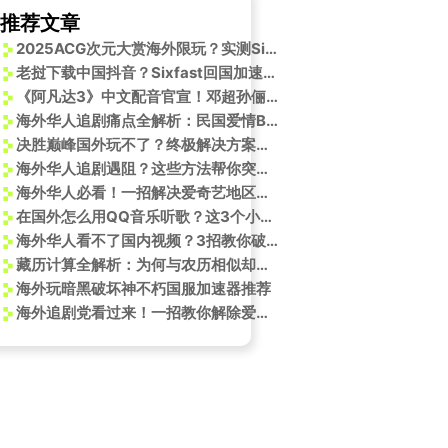
推荐文章
2025ACG次元大赏海外限玩？实测Sixfast一键解锁微博游戏活动！
老挝下载中国抖音？Sixfast回国加速器帮你解决！
《阿凡达3》中文配音官宣！邓超孙俪再联手，海外华人却面临“看片难”？
海外华人追剧痛点全解析：民国爱情BE美学为何让人欲罢不能
决胜巅峰国外玩不了？终极解决方案助你畅玩！
海外华人追剧遇阻？这些方法帮你突破地区限制轻松看国内热门综艺
海外华人必看！一招解决爱奇艺地区限制，追《营救飞虎》不再难
在国外怎么用QQ音乐听歌？这3个小技巧帮你解除海外限制
海外华人看不了国内视频？3招教你破解地区限制，追剧听歌无压力！
藏历计算全解析：为何与农历相似却不同？看完秒懂千年历法奥秘
海外玩暗黑破坏神不朽国服加速器推荐
海外追剧党看过来！一招教你解除爱奇艺地区限制，不错过尖叫之夜