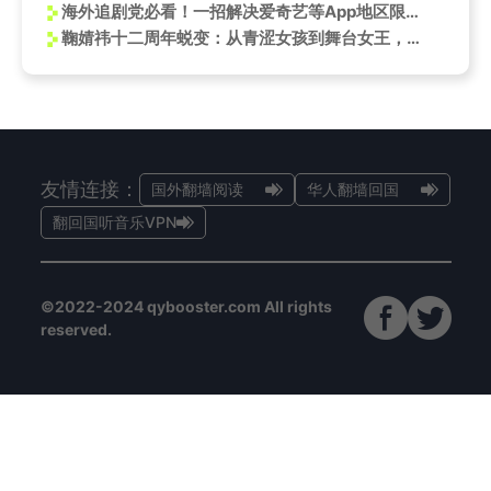
海外追剧党必看！一招解决爱奇艺等App地区限制，轻松解锁国内影视库
鞠婧祎十二周年蜕变：从青涩女孩到舞台女王，她的坚持让人泪目！
友情连接：
国外翻墙阅读
华人翻墙回国
翻回国听音乐VPN
©2022-2024 qybooster.com All rights
reserved.