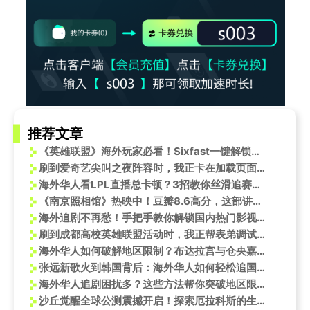
推荐文章
《英雄联盟》海外玩家必看！Sixfast一键解锁国服低延迟教程
刷到爱奇艺尖叫之夜阵容时，我正卡在加载页面转圈圈——海外追星人的痛，谁懂啊
海外华人看LPL直播总卡顿？3招教你丝滑追赛，跟国内同步欢呼
《南京照相馆》热映中！豆瓣8.6高分，这部讲述中国人自己的电影值得一看
海外追剧不再愁！手把手教你解锁国内热门影视资源，告别卡顿与地区限制
刷到成都高校英雄联盟活动时，我正帮表弟调试海外加速器——原来热血和延迟，只差一次线下相遇
海外华人如何破解地区限制？布达拉宫与仓央嘉措的故事让人欲罢不能
张远新歌火到韩国背后：海外华人如何轻松追国内热剧综艺？
海外华人追剧困扰多？这些方法帮你突破地区限制看国内热播剧
沙丘觉醒全球公测震撼开启！探索厄拉科斯的生存法则