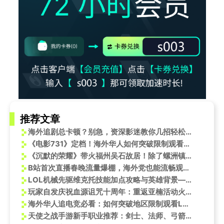
推荐文章
海外追剧总卡顿？别急，资深影迷教你几招轻松搞定！
《电影731》定档！海外华人如何突破限制观看这部历史巨制？
《沉默的荣耀》带火福州吴石故居！除了螺洲镇，宫巷这处红色打卡地你绝不能错过
B站首次直播春晚流量爆棚，海外党也能流畅观看！
LOL机械先驱维克托技能加点攻略与英雄背景——海外怎么玩LOL国服
玩家自发庆祝血源诅咒十周年：重返亚楠活动火热进行
海外华人追电竞必看：如何突破地区限制观看LOL全球总决赛
天使之战手游新手职业推荐：剑士、法师、弓箭手哪个更适合你？