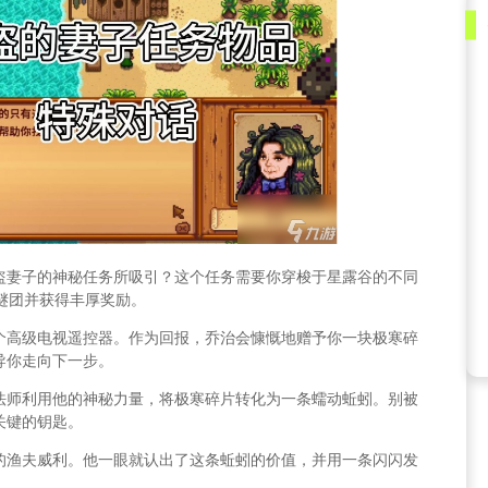
盗妻子的神秘任务所吸引？这个任务需要你穿梭于星露谷的不同
谜团并获得丰厚奖励。
个高级电视遥控器。作为回报，乔治会慷慨地赠予你一块极寒碎
导你走向下一步。
法师利用他的神秘力量，将极寒碎片转化为一条蠕动蚯蚓。别被
关键的钥匙。
的渔夫威利。他一眼就认出了这条蚯蚓的价值，并用一条闪闪发