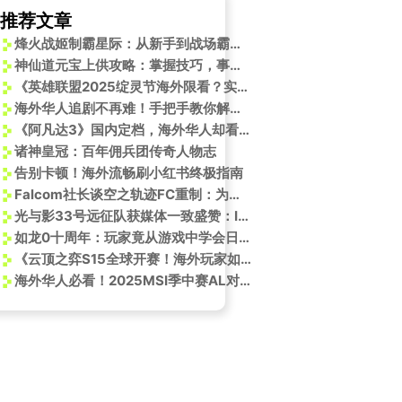
推荐文章
烽火战姬制霸星际：从新手到战场霸主的进阶指南
神仙道元宝上供攻略：掌握技巧，事半功倍
《英雄联盟2025绽灵节海外限看？实测Sixfast一键解锁国服活动》
海外华人追剧不再难！手把手教你解除地区限制，畅享《快乐老友有风季》等国内热播综艺
《阿凡达3》国内定档，海外华人却看不了？别急，这几招帮你搞定！
诸神皇冠：百年佣兵团传奇人物志
告别卡顿！海外流畅刷小红书终极指南
Falcom社长谈空之轨迹FC重制：为系列续命，吸引新玩家
光与影33号远征队获媒体一致盛赞：IGN 9分与92分Metacritic均分的年度RPG黑马
如龙0十周年：玩家竟从游戏中学会日本商务礼仪？
《云顶之弈S15全球开赛！海外玩家如何用Sixfast低延迟参赛？》
海外华人必看！2025MSI季中赛AL对战FLY超燃对决，手把手教你突破地区限制