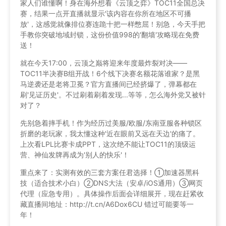
家人们谁懂啊！身在海外想看《云顶之弈》TOC11全国总决
赛，结果一点开直播就显示'该内容在你所在地区不可播
放'，这感觉就像排位赛连跪十把一样憋屈！别急，今天手把
手教你突破地域封锁，这份价值998的'翻墙'攻略现在免费
送！
就在今天17:00，云顶之巅将迎来年度最炸裂对决——
TOC11半决赛B组开战！6个线下决赛名额花落谁家？是黑
马逆袭还是老将卫冕？官方直播间已经挤爆了，弹幕都在
刷'见证历史'。不过刷着刷着发现...等等，怎么海外党又被针
对了？
先别急着摔手机！作为经历过美服/欧服/东南亚服各种锁区
折磨的老玩家，我太懂这种'近在眼前又远在天边'的痛了。
上次看LPL比赛卡成PPT，这次绝不能让TOC11的顶级运
营、神仙发牌再成为'别人的快乐'！
重点来了：实测有效的三套方案任君选择！①加速器黑科
技（适合技术小白）②DNS大法（安卓/iOS通用）③网页
代理（应急专用）。具体操作后面会详细展开，现在赶紧收
藏直播间地址：http://t.cn/A6Dox6CU 错过可能要等一
年！