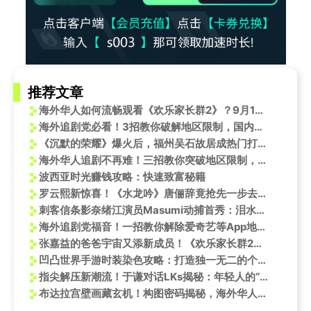
推荐文章
海外华人如何流畅观看《欢乐家长群2》？9月15日开播时间与独家观看指南
海外追剧党必看！3招教你破解地区限制，国内热播剧不再错过
《沉默的荣耀》爆火后，福州吴石故居成热门打卡地！游客为何蜂拥而至？
海外华人追剧不再难！三招教你突破地区限制，畅享国内热门影视综艺
波西亚时光赚钱攻略：快速致富秘籍
罗云熙新惊喜！《水龙吟》唐俪辞竟抢先一步去了布达拉宫？
刺客信条影奈绪江演员Masumi动捕首秀：泪水与掌声交织的幕后故事
海外追剧党福音！一招教你解除爱奇艺等App地区限制，轻松看《日掛中天》
张嘉益的爸爸宇宙又添新成员！《欢乐家长群2》大结局惊喜不断，这些名场面你看了吗？
凹凸世界手游时装染色攻略：打造独一无二的个性造型
指尖解压新潮流！于谦对话LKs揭秘：年轻人的“赛博核桃”EDC玩具，到底有啥魔力？
布达拉宫壁画藏玄机！构图密码揭秘，海外华人如何解锁藏式美学？