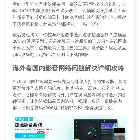
看到这里可能有小伙伴要问：费这劲值得吗？这么说吧，去
年TOC10决赛那波9炼金逆天改命，现场解说直接破音！今
年新赛季有【剪纸仙灵】【幽魂塞娜】这些离谱阵容，据说
半决赛就有选手开发出7D赌狗流...（咽口水）
最后灵魂拷问：你在海外追赛事遇到过哪些骚操作？是顶着
200ms延迟硬刚，还是凌晨三点蹲厕所偷连WiFi？评论区说
出你的故事，点赞最高的送【云顶宝典】电子版！现在就去
调试设备吧，记得比赛前测试下线路哦~
海外看国内影音网络问题解决详细攻略
Sixfast回国加速器是一款专为海外华人打造的加速器，拥有
百万海外华人用户的信赖，并以 稳定、高速、安全 的特点
著称。它能够有效解决海外用户在访问国内网络时遇到的各
种问题，让你轻松畅享国内游戏、视频、音乐、直播等内
容。使用兑换码s006还可领取72小时免费加速时长。