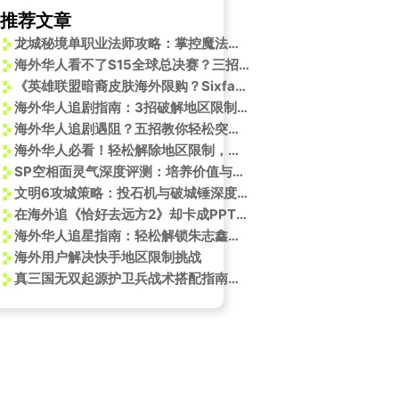
推荐文章
龙城秘境单职业法师攻略：掌控魔法，主宰战场
海外华人看不了S15全球总决赛？三招教你突破地区限制
《英雄联盟暗裔皮肤海外限购？Sixfast一键加速解决地区限制》
海外华人追剧指南：3招破解地区限制，轻松看遍国内热播剧
海外华人追剧遇阻？五招教你轻松突破地区限制畅享国内影视资源
海外华人必看！轻松解除地区限制，畅享国内热门影视音乐
SP空相面灵气深度评测：培养价值与优缺点分析
文明6攻城策略：投石机与破城锤深度解析
在海外追《恰好去远方2》却卡成PPT？我试了3种方法终于流畅追剧了
海外华人追星指南：轻松解锁朱志鑫快手独家直播，告别地区限制烦恼
海外用户解决快手地区限制挑战
真三国无双起源护卫兵战术搭配指南与高阶技巧