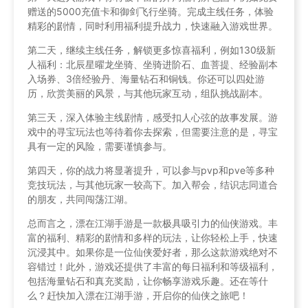
赠送的5000充值卡和御剑飞行坐骑。完成主线任务，体验
精彩的剧情，同时利用福利提升战力，快速融入游戏世界。
第二天，继续主线任务，解锁更多惊喜福利，例如130级新
人福利：北辰星曜龙坐骑、坐骑进阶石、血菩提、经验副本
入场券、3倍经验丹、海量钻石和铜钱。你还可以四处游
历，欣赏美丽的风景，与其他玩家互动，组队挑战副本。
第三天，深入体验主线剧情，感受扣人心弦的故事发展。游
戏中的寻宝玩法也等待着你去探索，但需要注意的是，寻宝
具有一定的风险，需要谨慎参与。
第四天，你的战力将显著提升，可以参与pvp和pve等多种
竞技玩法，与其他玩家一较高下。加入帮会，结识志同道合
的朋友，共同闯荡江湖。
总而言之，漂在江湖手游是一款极具吸引力的仙侠游戏。丰
富的福利、精彩的剧情和多样的玩法，让你轻松上手，快速
沉浸其中。如果你是一位仙侠爱好者，那么这款游戏绝对不
容错过！此外，游戏还提供了丰富的每日福利和等级福利，
包括海量钻石和真充奖励，让你畅享游戏乐趣。还在等什
么？赶快加入漂在江湖手游，开启你的仙侠之旅吧！