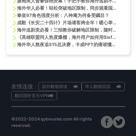
旗袍美人曾黎惊艳荧幕！手把手教你海外追剧不再卡顿
海外华人必看！轻松突破地区限制，同步观看国内阅兵盛典
拳皇97角色强度分析：八神庵为何备受瞩目？
成毅《长安二十四计》片场请客烤全羊！暖心举动引热议，网友：这剧组氛围慕了
海外追剧党必看！三招教你破解地区限制，随时随地追《水龙吟》
《英雄联盟同人热度爆棚，海外用户如何用Sixfast加速解锁LOL内容？》
海外华人熬夜追S15总决赛，卡成PPT的痛谁懂？我试了3种方法终于流畅了
友情连接：
国外翻墙阅读
华人翻墙回国
翻回国听音乐VPN
©2022-2024 qybooster.com All rights
reserved.