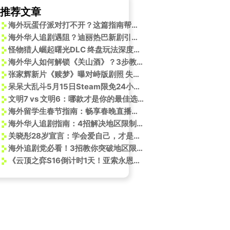
推荐文章
海外玩蛋仔派对打不开？这篇指南帮你解决！
海外华人追剧遇阻？迪丽热巴新剧引爆思乡情，这些限制其实有解
怪物猎人崛起曙光DLC 终盘玩法深度解析：历战怪物、Atia武器和饰品系统
海外华人如何解锁《关山酒》？3步教你突破地区限制重温国风经典
张家辉新片《赎梦》曝对峙版剧照 失眠患者与神秘医生的心理博弈暗藏玄机
呆呆大乱斗5月15日Steam限免24小时！荒诞派对乱斗游戏来袭
文明7 vs 文明6：哪款才是你的最佳选择？
海外留学生春节指南：畅享春晚直播精彩节目内容
海外华人追剧指南：4招解决地区限制，轻松看遍国内热播剧
关晓彤28岁宣言：学会爱自己，才是女人最高级的活法
海外追剧党必看！3招教你突破地区限制，畅享《沉默的荣耀》等热播剧
《云顶之弈S16倒计时1天！亚索永恩兄弟对决，这波更新到底有多“神”？》