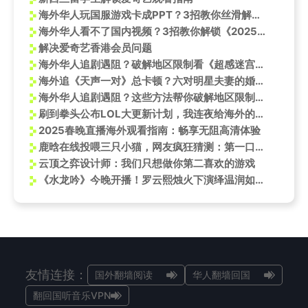
海外华人玩国服游戏卡成PPT？3招教你丝滑解锁LOL天龙之子皮肤
海外华人看不了国内视频？3招教你解锁《2025MSI决赛》GEN夺冠名场面
解决爱奇艺香港会员问题
海外华人追剧遇阻？破解地区限制看《超感迷宫》，人骨摩斯密码暗藏玄机
海外追《天声一对》总卡顿？六对明星夫妻的婚姻故事，让我想起异国恋的酸甜
海外华人追剧遇阻？这些方法帮你破解地区限制看遍国内热门节目
刷到拳头公布LOL大更新计划，我连夜给海外的表弟打电话：你的青春要回来了！
2025春晚直播海外观看指南：畅享无阻高清体验
鹿晗在线投喂三只小猫，网友疯狂猜测：第一口会给谁？
云顶之弈设计师：我们只想做你第二喜欢的游戏
《水龙吟》今晚开播！罗云熙烛火下演绎温润如玉唐俪辞，氛围感拉满
友情连接：
国外翻墙阅读
华人翻墙回国
翻回国听音乐VPN