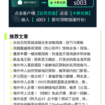
推荐文章
永劫无间英雄成就任务攻略指南：技巧与策略
张靓颖越南语清唱《伤心剖半》惊艳全场！现场直呼《跳楼机》太好用
魔兽争霸一键加载指南：快速提升游戏操作和体验
吸血鬼王朝：暗夜君王崛起，打造你的吸血鬼帝国
海外华人看剧遇阻？破解地区限制的实用指南与家长群趣事分享
海外华人如何突破地区限制，畅享国内热门影视音乐资源
罗云熙这一推太绝了！唐俪辞魅力爆棚，网友直呼扛不住
海外华人必看！2025英雄联盟新皮肤曝光，教你如何突破地区限制畅玩国服
海外华人必看！轻松解除地区限制，畅享《云顶之弈》敖兴之峰新玩法
海外华人注意！《猎豹》热血开播，教你一招解决地区限制观看难题
海外追更《阿凡达3》总卡顿？我试了这招，终于和国内朋友同步看上了卡梅隆对谈
老挝如何畅享中国抖音？Sixfast助你一臂之力！