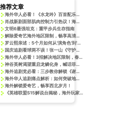
推荐文章
海外华人必看！《水龙吟》百首配乐公开，教你如何突破地区限制追剧
肖战新剧面部肌肉控制力引热议！海外剧迷如何突破限制同步追剧？
文明6最强坦克：重甲步兵生存指南
解除爱奇艺海外地区限制，畅享高清视频！
罗云熙亲述：5个月如何从'演角色'到'成为角色'？演员的沉浸式修炼法
国庆追剧看球两不误！张一山《守护者们》谍战对决，国安中超燃爆假期
海外华人必看！3招解决地区限制，春节BGM随心听
神谷英树渴望重启龙鳞化身，喊话菲尔·斯宾塞：我们来做吧！
海外追剧党必看：三步教你解锁《谢淮安复仇手札》，告别“地区限制”的烦恼！
海外华人追剧痛点解析：如何突破地区限制流畅观看《水龙吟》等热门剧集
海外解锁爱奇艺，畅享西北岁月！
《英雄联盟S15解说台揭秘，海外玩家如何用Sixfast解锁赛事直播？》