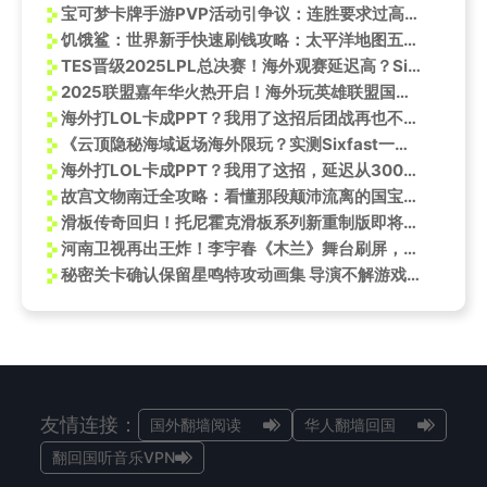
宝可梦卡牌手游PVP活动引争议：连胜要求过高被指浪费时间
饥饿鲨：世界新手快速刷钱攻略：太平洋地图五大宝藏位置揭秘
TES晋级2025LPL总决赛！海外观赛延迟高？Sixfast一键解锁LPL直播
2025联盟嘉年华火热开启！海外玩英雄联盟国服延迟高怎么办？
海外打LOL卡成PPT？我用了这招后团战再也不掉线了
《云顶隐秘海域返场海外限玩？实测Sixfast一键解锁国服！》
海外打LOL卡成PPT？我用了这招，延迟从300ms降到30ms
故宫文物南迁全攻略：看懂那段颠沛流离的国宝守护史
滑板传奇回归！托尼霍克滑板系列新重制版即将推出
河南卫视再出王炸！李宇春《木兰》舞台刷屏，这才是国风该有的样子
秘密关卡确认保留星鸣特攻动画集 导演不解游戏失败原因
友情连接：
国外翻墙阅读
华人翻墙回国
翻回国听音乐VPN