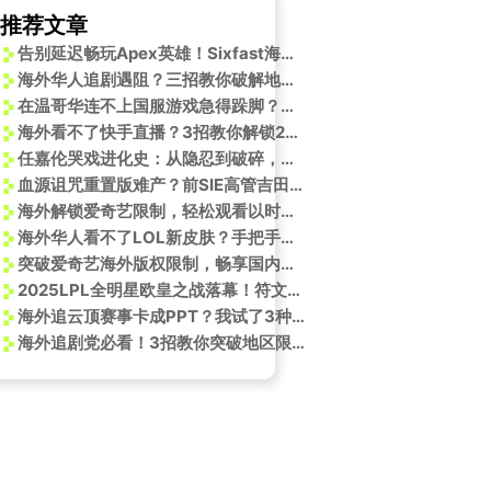
推荐文章
告别延迟畅玩Apex英雄！Sixfast海外华人必备神器
海外华人追剧遇阻？三招教你破解地区限制，流畅观看国内影视综艺
在温哥华连不上国服游戏急得跺脚？我试了3个土办法，最后一个真香了
海外看不了快手直播？3招教你解锁2025光合大会，潘长江说舞台就在手机里！
任嘉伦哭戏进化史：从隐忍到破碎，每一滴泪都砸在心上！海外追剧党必看解限攻略
血源诅咒重置版难产？前SIE高管吉田修平猜测：宫崎英高太忙了
海外解锁爱奇艺限制，轻松观看以时尚之名！
海外华人看不了LOL新皮肤？手把手教你解除微博地区限制，畅快追更英雄联盟2025绽灵节！
突破爱奇艺海外版权限制，畅享国内视频资源
2025LPL全明星欧皇之战落幕！符文扭蛋队碾压获胜，四大名场面引爆热议
海外追云顶赛事卡成PPT？我试了3种方法终于找到流畅看比赛的秘诀
海外追剧党必看！3招教你突破地区限制，畅享《守护者们》等国产好剧