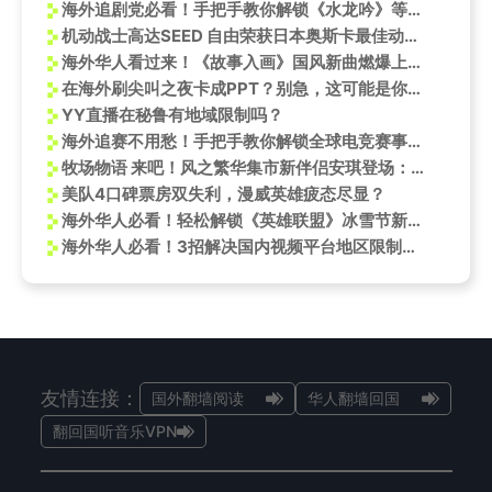
海外追剧党必看！手把手教你解锁《水龙吟》等国内热播剧
机动战士高达SEED 自由荣获日本奥斯卡最佳动画长片奖
海外华人看过来！《故事入画》国风新曲燃爆上线，教你一招告别‘地区限制’听歌烦恼
在海外刷尖叫之夜卡成PPT？别急，这可能是你离高清现场最近的一次机会
YY直播在秘鲁有地域限制吗？
海外追赛不用愁！手把手教你解锁全球电竞赛事直播
牧场物语 来吧！风之繁华集市新伴侣安琪登场：内田真礼献声演绎都市时尚女孩
美队4口碑票房双失利，漫威英雄疲态尽显？
海外华人必看！轻松解锁《英雄联盟》冰雪节新皮肤，告别地区限制烦恼
海外华人必看！3招解决国内视频平台地区限制，轻松追剧无压力
友情连接：
国外翻墙阅读
华人翻墙回国
翻回国听音乐VPN