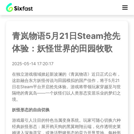
青岚物语5月21日Steam抢先
体验：妖怪世界的田园牧歌
2025-05-14 17:20:17
在独立游戏领域掀起新波澜的《青岚物语》近日正式公布，
这款融合东方妖怪传说与田园模拟的国产佳作，将于5月21
日在Steam平台开启抢先体验。游戏将带领玩家穿越至与世
隔绝的青岚岛——一个妖怪们以人类形态安居乐业的梦幻之
境。
妖怪形态的自由切换
游戏最引人注目的特色当属变身系统。玩家可随心切换六种
经典妖怪形态：展开鸦天狗的黑翼翱翔云端，化作透明史莱
姆潜入深海寻宝，或激活野猪形态的蛮力开垦荒地。每种形