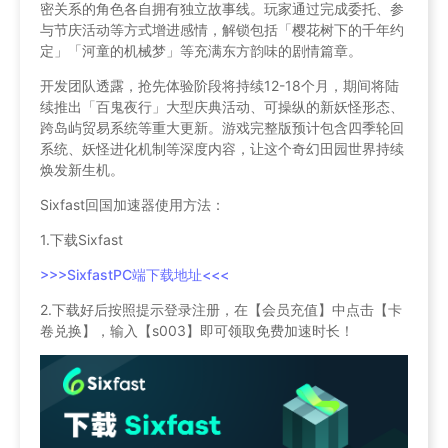
密关系的角色各自拥有独立故事线。玩家通过完成委托、参
与节庆活动等方式增进感情，解锁包括「樱花树下的千年约
定」「河童的机械梦」等充满东方韵味的剧情篇章。
开发团队透露，抢先体验阶段将持续12-18个月，期间将陆
续推出「百鬼夜行」大型庆典活动、可操纵的新妖怪形态、
跨岛屿贸易系统等重大更新。游戏完整版预计包含四季轮回
系统、妖怪进化机制等深度内容，让这个奇幻田园世界持续
焕发新生机。
Sixfast回国加速器使用方法：
1.下载Sixfast
>>>SixfastPC端下载地址<<<
2.下载好后按照提示登录注册，在【会员充值】中点击【卡
卷兑换】，输入【s003】即可领取免费加速时长！