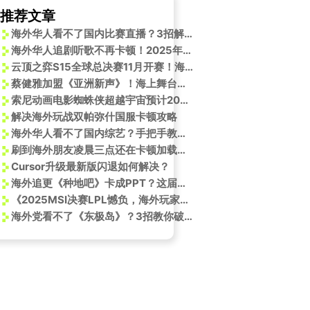
推荐文章
海外华人看不了国内比赛直播？3招解决T1对战AL卡成PPT的尴尬
海外华人追剧听歌不再卡顿！2025年这些方法帮你突破地区限制
云顶之弈S15全球总决赛11月开赛！海外玩家如何用Sixfast解锁国服直播？
蔡健雅加盟《亚洲新声》！海上舞台即将引爆音乐能量，周五见！
索尼动画电影蜘蛛侠超越宇宙预计2026年上映
解决海外玩战双帕弥什国服卡顿攻略
海外华人看不了国内综艺？手把手教你解锁微博上的《新说唱2025》
刷到海外朋友凌晨三点还在卡顿加载游戏，我才明白：国服限制有多扎海外华人的心
Cursor升级最新版闪退如何解决？
海外追更《种地吧》卡成PPT？这届乡村运动会让我想起留学时抢泡面的日子
《2025MSI决赛LPL憾负，海外玩家如何用Sixfast低延迟看英雄联盟赛事？》
海外党看不了《东极岛》？3招教你破解地区限制，重温民族热血！