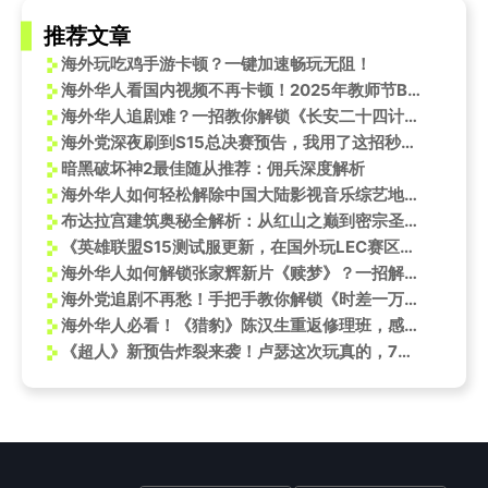
推荐文章
海外玩吃鸡手游卡顿？一键加速畅玩无阻！
海外华人看国内视频不再卡顿！2025年教师节B站神仙打架现场实录
海外华人追剧难？一招教你解锁《长安二十四计》，告别卡顿与地区限制
海外党深夜刷到S15总决赛预告，我用了这招秒解卡顿！
暗黑破坏神2最佳随从推荐：佣兵深度解析
海外华人如何轻松解除中国大陆影视音乐综艺地区限制播放难题
布达拉宫建筑奥秘全解析：从红山之巅到密宗圣境的时空解码
《英雄联盟S15测试服更新，在国外玩LEC赛区延迟高怎么办？Sixfast一键加速教程》
海外华人如何解锁张家辉新片《赎梦》？一招解决影视地区限制问题
海外党追剧不再愁！手把手教你解锁《时差一万公里》等国产好剧
海外华人必看！《猎豹》陈汉生重返修理班，感人兄弟情温暖全网
《超人》新预告炸裂来袭！卢瑟这次玩真的，7月11日影院见真章