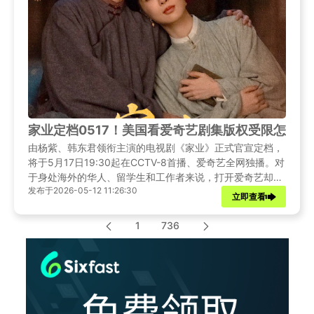
家业定档0517！美国看爱奇艺剧集版权受限怎么办
由杨紫、韩东君领衔主演的电视剧《家业》正式官宣定档，
将于5月17日19:30起在CCTV-8首播、爱奇艺全网独播。对
于身处海外的华人、留学生和工作者来说，打开爱奇艺却提
发布于2026-05-12 11:26:30
示——"由于版权限制，您所在的地区无法观看"。别着急，
立即查看
本文将为你带来《家业》定档的最新资讯，并提供一套完整
的海外追剧解决方案，让你在美国也能与国内观众同步追
1
736
剧，不错过任何精彩剧情。