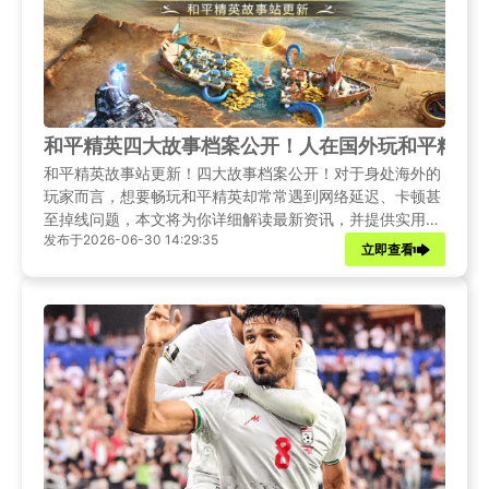
和平精英四大故事档案公开！人在国外玩和平精英
和平精英故事站更新！四大故事档案公开！对于身处海外的
玩家而言，想要畅玩和平精英却常常遇到网络延迟、卡顿甚
至掉线问题，本文将为你详细解读最新资讯，并提供实用的
发布于2026-06-30 14:29:35
网络优化方案，助你告别延迟，畅快吃鸡。
立即查看