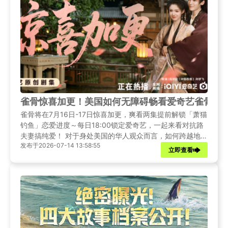
雀骨惊喜加更！美国如何无障碍畅看爱奇艺雀骨？
雀骨将在7月16日-17日惊喜加更，爽看两集提前解锁「萧猫
钓鱼」恋爱进度～每日18:00锁定爱奇艺，一起来看对抗路
夫妻搞纯爱！ ​​​对于身处美国的华人观众而言，如何跨越地域
发布于2026-07-14 13:58:55
限制追更雀骨呢？本文推荐适配海外华人影音需求的Sixfast
立即查看
加速器，手把手教大家稳定解锁全集，全程流畅追剧不中
断。