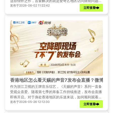
这部情怀之作，首要解决的就是爱奇艺地区访问限制问题。
发布于2026-06-02 11:22:42
本文将先带来《灵魂摆渡・十年》的开播核心资讯，再详细
立即查看
分享美国用户解除爱奇艺限制的实用方法，助力海外党无缝
追剧。
香港地区怎么看天赐的声音7发布会直播？微博无
作为浙江卫视的王牌音乐综艺，《天赐的声音》系列一直备
受观众喜爱。随着第七季的筹备工作持续推进，发布会直播
即将开启。对于身处香港地区的乐迷来说，如何顺利观看这
发布于2026-05-26 12:12:30
场音乐盛宴成为关注焦点。本文将为您详细梳理发布会相关
立即查看
资讯，并提供多种实用解决方案。