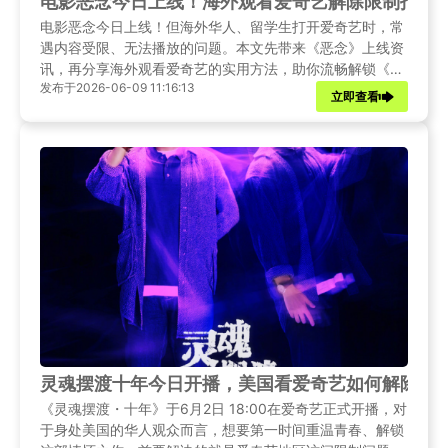
电影恶念今日上线！海外观看爱奇艺解除限制指南
电影恶念今日上线！但海外华人、留学生打开爱奇艺时，常
遇内容受限、无法播放的问题。本文先带来《恶念》上线资
讯，再分享海外观看爱奇艺的实用方法，助你流畅解锁《恶
发布于2026-06-09 11:16:13
念》及平台全量内容。
立即查看
灵魂摆渡十年今日开播，美国看爱奇艺如何解除限
《灵魂摆渡・十年》于6月2日 18:00在爱奇艺正式开播，对
于身处美国的华人观众而言，想要第一时间重温青春、解锁