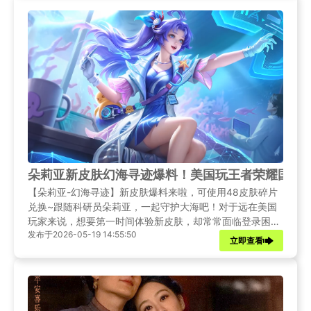
朵莉亚新皮肤幻海寻迹爆料！美国玩王者荣耀国服
【朵莉亚-幻海寻迹】新皮肤爆料来啦，可使用48皮肤碎片
兑换~跟随科研员朵莉亚，一起守护大海吧！对于远在美国
玩家来说，想要第一时间体验新皮肤，却常常面临登录困
发布于2026-05-19 14:55:50
难、延迟卡顿等网络难题。本文将为大家带来朵莉亚新皮肤
立即查看
的详细爆料，并针对海外玩家提供一套完整的国服畅玩解决
方案，助你轻松跨越地理障碍，与国内好友并肩作战！