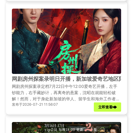
程。
网剧房州探案录明日开播，新加坡爱奇艺地区限制
网剧房州探案录定档7月22日中午12:00爱奇艺开播，左手
钞能力，右手藏妙计，再离奇的悬案，沈昭在就能轻松破
解！然而，对于身处新加坡的华人、留学生和海外工作者来
发布于2026-07-21 11:56:07
说，打开爱奇艺却遇到平台加载转圈、内容无法播放的问
立即查看
题。那么，在新加坡就真的没有办法追这部精彩的探案剧了
吗？当然不是！接下来，我们就为大家整理了简单有效的解
决方案。