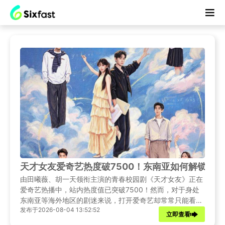
天才女友爱奇艺热度破7500！东南亚如何解锁地
由田曦薇、胡一天领衔主演的青春校园剧《天才女友》正在
爱奇艺热播中，站内热度值已突破7500！然而，对于身处
东南亚等海外地区的剧迷来说，打开爱奇艺却常常只能看
发布于2026-08-04 13:52:52
到"该地区暂不支持播放"的提示。本文将为你带来《天才女
立即查看
友》的相关资讯，并给出东南亚解锁爱奇艺观看的实用教