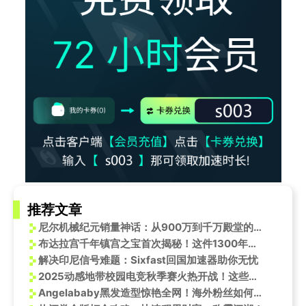
推荐文章
尼尔机械纪元销量神话：从900万到千万殿堂的传奇之路
布达拉宫千年镇宫之宝首次揭秘！这件1300年文物让专家都惊叹
解决印尼信号难题：Sixfast回国加速器助你无忧
2025动感地带校园电竞秋季赛火热开战！这些精彩瞬间不容错过
Angelababy黑发造型惊艳全网！海外粉丝如何第一时间追星看新look？