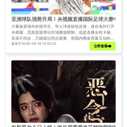
亚洲球队强势开局！央视频直播国际足球大赛中文
大量旅居海外的留学生、华人球迷纷纷反馈，身在海外打开
央视频，页面直接弹出区域播放限制，或是直播全程卡顿、
音画不同步，只能错过同步观赛、和国内网友弹幕互动的乐
发布于2026-06-16 14:30:25
趣。本篇文章先带来最新赛事资讯，手把手教海外球迷顺畅
立即查看
收看央视频全部中文赛事直播。