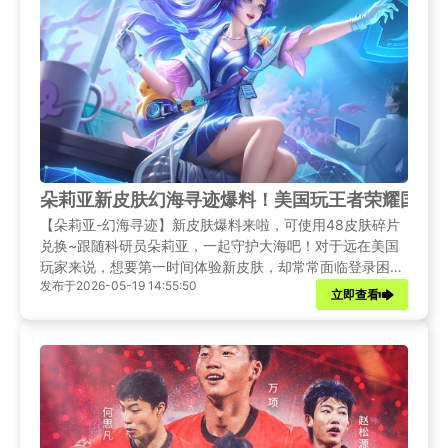
朵莉亚新皮肤幻海寻迹爆料！美国玩王者荣耀国服
【朵莉亚-幻海寻迹】新皮肤爆料来啦，可使用48皮肤碎片
兑换~跟随科研员朵莉亚，一起守护大海吧！对于远在美国
玩家来说，想要第一时间体验新皮肤，却常常面临登录困
发布于2026-05-19 14:55:50
难、延迟卡顿等网络难题。本文将为大家带来朵莉亚新皮肤
立即查看
的详细爆料，并针对海外玩家提供一套完整的国服畅玩解决
方案，助你轻松跨越地理障碍，与国内好友并肩作战！