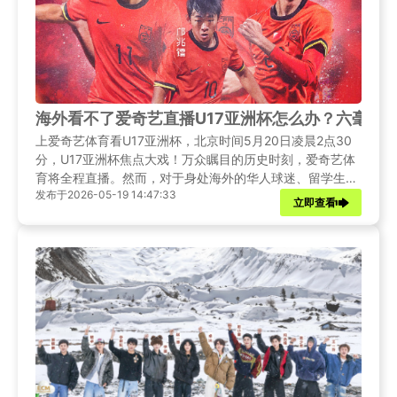
海外看不了爱奇艺直播U17亚洲杯怎么办？六毫秒
上爱奇艺体育看U17亚洲杯，北京时间5月20日凌晨2点30
分，U17亚洲杯焦点大戏！万众瞩目的历史时刻，爱奇艺体
育将全程直播。然而，对于身处海外的华人球迷、留学生和
发布于2026-05-19 14:47:33
工作者而言，当他们打开爱奇艺体育APP或网页时，却往往
立即查看
只能看到"您所在的地区暂不支持"的提示，直播画面始终无
法加载。