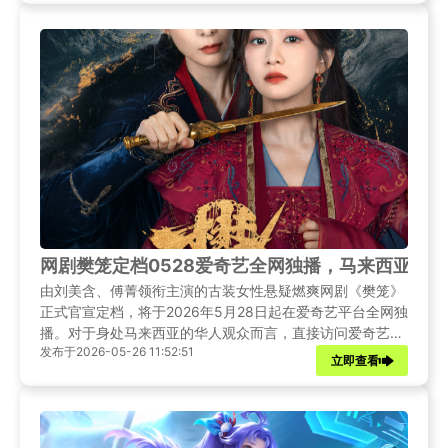
网剧樊笼定档0528爱奇艺全网独播，马来西亚解
由刘美含、傅菁领衔主演的古装女性悬疑燃爽网剧《樊笼》
正式官宣定档，将于2026年5月28日起在爱奇艺平台全网独
播。对于身处马来西亚的华人观众而言，直接访问爱奇艺国
发布于2026-05-26 11:52:51
内版时常会遇到"内容仅限中国大陆地区观看"的提示。本文
立即查看
将为马来西亚观众带来《樊笼》的完整资讯解读，并提供合
规、高效的解锁方案，助你零门槛追剧。