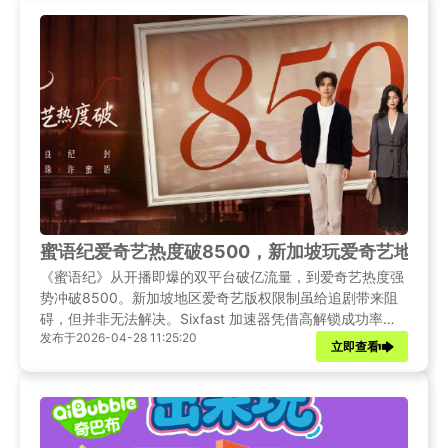
蜜语纪爱奇艺热度破8500，新加坡玩爱奇艺地区
《蜜语纪》从开播即爆的双平台破亿流量，到爱奇艺热度强
势冲破8500。新加坡地区爱奇艺版权限制虽给追剧带来阻
碍，但并非无法解决。Sixfast 加速器凭借高解锁成功率、
发布于2026-04-28 11:25:20
极速稳定的网络体验的优势，成为新加坡海外党解锁爱奇
立即查看
艺、流畅观看《蜜语纪》的最优选择。