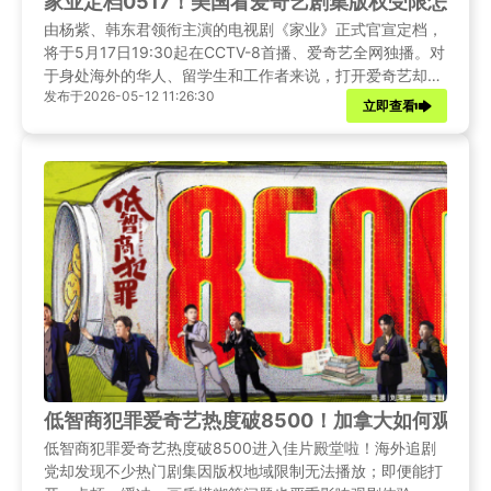
家业定档0517！美国看爱奇艺剧集版权受限怎么办
由杨紫、韩东君领衔主演的电视剧《家业》正式官宣定档，
将于5月17日19:30起在CCTV-8首播、爱奇艺全网独播。对
于身处海外的华人、留学生和工作者来说，打开爱奇艺却提
发布于2026-05-12 11:26:30
示——"由于版权限制，您所在的地区无法观看"。别着急，
立即查看
本文将为你带来《家业》定档的最新资讯，并提供一套完整
的海外追剧解决方案，让你在美国也能与国内观众同步追
剧，不错过任何精彩剧情。
低智商犯罪爱奇艺热度破8500！加拿大如何观看
低智商犯罪爱奇艺热度破8500进入佳片殿堂啦！海外追剧
党却发现不少热门剧集因版权地域限制无法播放；即便能打