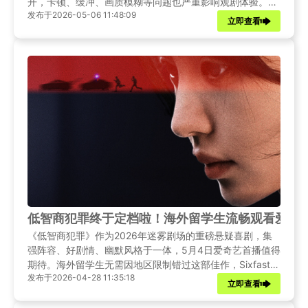
开，卡顿、缓冲、画质模糊等问题也严重影响观剧体验。别
发布于2026-05-06 11:48:09
担心，本文将给出详细的解决办法，助你在海外也能畅看低
立即查看
智商犯罪！
低智商犯罪终于定档啦！海外留学生流畅观看爱奇
《低智商犯罪》作为2026年迷雾剧场的重磅悬疑喜剧，集
强阵容、好剧情、幽默风格于一体，5月4日爱奇艺首播值得
期待。海外留学生无需因地区限制错过这部佳作，Sixfast加
发布于2026-04-28 11:35:18
速器能从根本上解决访问限制与卡顿难题，一键解锁、4K流
立即查看
畅、全平台适配，让你和国内观众同步追剧。