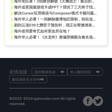
海外党狂喜！3招教你解锁《天鹰战士：最后的冲击》，全球同步追番不是梦
海外追更国服游戏卡成PPT？我试了三天终于找到让LOL流畅到飞起的方法
解决Cursor应用错误与Composer模式卡顿问题，提升编程效率
海外华人必看！一招解除微博地区限制，轻松追《新说唱2025》严浩翔严选现场
刷到云顶S16七费弈子预告时，我正在帮澳洲表弟调试加速器——他说每次版本更新都卡成PPT
海外使用爱奇艺如何更改所在地？
海外华人必看！《水龙吟》唐俪辞柳眼合奏名场面，教你如何突破地区限制流畅追剧
友情连接：
国外翻墙阅读
华人翻墙回国
翻回国听音乐VPN
©2022-2024 qybooster.com All rights
reserved.