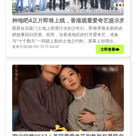
种地吧4正片即将上线，香港观看爱奇艺提示所在
那群在后陡门土地上挥洒汗水的少年们，即将带着全新的农
耕故事回归荧屏。然而，当香港地区的打开爱奇艺，准备
与"十个勤天"一同踏上新的土地之约时，屏幕上却弹出
发布于2026-05-12 11:34:51
——"您所在的地区不支持播放"的提示。别担心，本文将为
立即查看
你带来《种地吧4》的最新定档资讯，并推荐使用Sixfast加
速器，让你在香港也能无缝追更，不错过每一个热血耕耘的
瞬间。