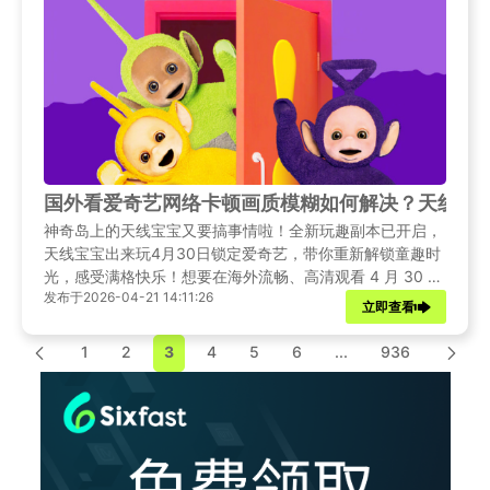
国外看爱奇艺网络卡顿画质模糊如何解决？天线宝宝
神奇岛上的天线宝宝又要搞事情啦！全新玩趣副本已开启，
天线宝宝出来玩4月30日锁定爱奇艺，带你重新解锁童趣时
光，感受满格快乐！想要在海外流畅、高清观看 4 月 30 日
发布于2026-04-21 14:11:26
首播的《天线宝宝出来玩》，彻底解决爱奇艺网络卡顿、画
立即查看
质模糊、地区限制问题，就需要针对性优化海外回国网络环
境。
1
2
3
4
5
6
...
936