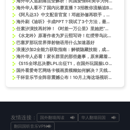
海外华人追剧痛点全解析：民国爱情BE美学为何让人欲罢不能
海外华人看不了国内比赛直播？3招教你流畅追BLG对战T1！
《阿凡达3》中文配音官宣！邓超孙俪再联手，海外华人却面临“看片难”？
海外刷《迪听》卡成PPT？我试了3个方法，最后那个秒开无延迟
任素汐演技再封神！《时差一万公里》里她把“生活”演活了，网友：像秋裤扎进袜子般服帖
《水龙吟》原著作者为罗云熙写诗！红绶带鸟比喻惊艳全网，这些细节太戳心
巴塞罗那玩世界弹射物语用什么加速器好
浪漫沙加2全能力获取指南：解锁隐藏技能，成就完美游戏体验
海外华人必看！家长群里的那些趣事，原来藏着这么多生活智慧
《S15全球总决赛LPL出征T1，在国外玩国服LOL用什么加速器？》
国外看爱奇艺网络卡顿画质模糊如何解决？天线宝宝出来玩定档0430
干杯音乐节全阵容震撼公布！10月上海这场视听盛宴不容错过
友情连接：
国外翻墙阅读
华人翻墙回国
翻回国听音乐VPN