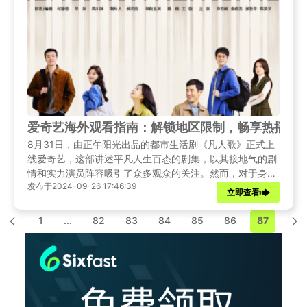
爱奇艺海外观看指南：解锁地区限制，畅享热播电
8月31日，由正午阳光出品的都市生活剧《凡人歌》正式上
线爱奇艺，这部讲述平凡人生百态的剧集，以其接地气的剧
情和实力演员阵容吸引了众多观众的关注。然而，对于身处
发布于2024-09-26 17:46:39
海外的用户来说，想要观看《凡人歌》却面临着爱奇艺地区
立即查看
版权限制的难题。
1
...
82
83
84
85
86
87