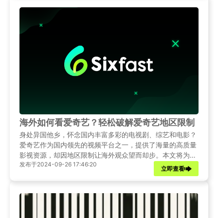
海外如何看爱奇艺？轻松破解爱奇艺地区限制
身处异国他乡，怀念国内丰富多彩的电视剧、综艺和电影？
爱奇艺作为国内领先的视频平台之一，提供了海量的高质量
影视资源，却因地区限制让海外观众望而却步。本文将为您
发布于2024-09-26 17:46:20
提供全面的解决策略，通过合法、安全的方式解锁爱奇艺地
立即查看
区限制，让您海外也能享受到优质的观影体验。