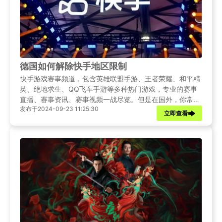
德国如何解除快手地区限制
快手游戏赛事频道，包含英雄联盟手游、王者荣耀、和平精
英、绝地求生、QQ飞车手游等多种热门游戏，专业的赛事
直播、赛事资讯、赛事视频一战尽览。但是在国外，你常常
发布于2024-09-23 11:25:30
会碰到一些问题，比如快手不能观看，缓冲卡顿，地域限制
立即查看
等。那么在德国该怎样通过快手看这些游戏直播呢？本文将
为你提供一些小技巧。