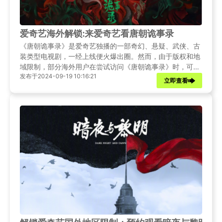
爱奇艺海外解锁:来爱奇艺看唐朝诡事录
‌《唐朝诡事录》是爱奇艺独播的一部奇幻、悬疑、武侠、古
装类型电视剧，一经上线便火爆出圈。然而，由于版权和地
域限制，部分海外用户在尝试访问《唐朝诡事录》时，可能
发布于2024-09-19 10:16:21
会遇到障碍。本文旨在为海外华人、留学生及对中国文化感
立即查看
兴趣的国际友人提供一份详尽的解锁爱奇艺地区限制的教
程，让你无论身处何方，都能轻松享受这部古装悬疑大剧的
精彩。