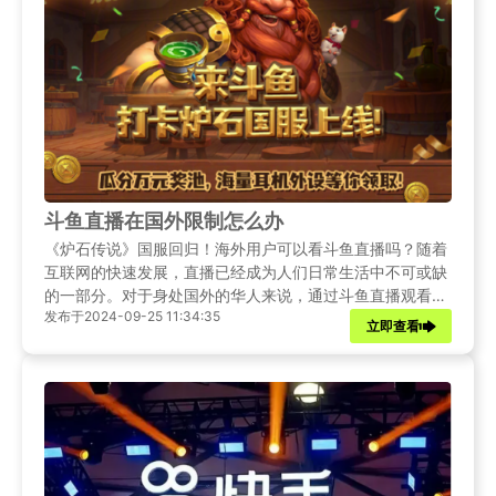
斗鱼直播在国外限制怎么办
《炉石传说》国服回归！海外用户可以看斗鱼直播吗？随着
互联网的快速发展，直播已经成为人们日常生活中不可或缺
的一部分。对于身处国外的华人来说，通过斗鱼直播观看国
发布于2024-09-25 11:34:35
内的游戏、娱乐等内容，不仅能够缓解思乡之情，还能保持
立即查看
与祖国文化的联系。然而，由于地域限制，许多海外用户在
尝试访问斗鱼直播时遇到了障碍。