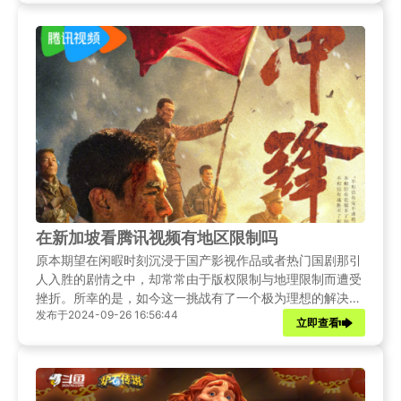
户突破这一限制，让他们也能畅享腾讯视频的精彩。
在新加坡看腾讯视频有地区限制吗
原本期望在闲暇时刻沉浸于国产影视作品或者热门国剧那引
人入胜的剧情之中，却常常由于版权限制与地理限制而遭受
挫折。所幸的是，如今这一挑战有了一个极为理想的解决方
发布于2024-09-26 16:56:44
案，那便是 Sixfast 回国加速器。借助 Sixfast 回国加速
立即查看
器，用户能够轻松地绕过版权限制，尽情享受腾讯视频原生
App 所提供的丰富多样的内容。