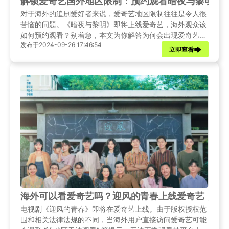
解锁爱奇艺国外地区限制：预约观看暗夜与黎明
对于海外的追剧爱好者来说，爱奇艺地区限制往往是令人很
苦恼的问题。《暗夜与黎明》即将上线爱奇艺，海外观众该
如何预约观看？别着急，本文为你解答为何会出现爱奇艺地
发布于2024-09-26 17:46:54
区限制问题，并为你提供一些解决方法，让你顺利预约《暗
立即查看
夜与黎明》！
海外可以看爱奇艺吗？迎风的青春上线爱奇艺，海
电视剧《迎风的青春》即将在爱奇艺上线。由于版权授权范
围和相关法律法规的不同，当海外用户直接访问爱奇艺可能