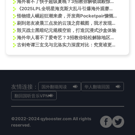
海外看不了快手超级夏晚？3招教你解锁成毅惊喜舞台！
《2025LPL全明星海克斯大乱斗引爆海外观赛潮，在国外看LPL直播卡顿怎么办？Sixfast一键加速实测》
怪物猎人崛起狂潮来袭，开发商Pocketpair慷慨放假一天
刷到老友凌晨三点发的云顶之弈截图，我才发现海外党玩国服游戏有多难
毁灭战士黑暗纪元规模空前，打造沉浸式沙盒体验
海外华人看不了爱奇艺？3招教你轻松解除地区限制，追《喜剧之王单口季2》总决赛！
古剑奇谭三玄戈与北洛实力深度对比：究竟谁更胜一筹？
友情连接：
国外翻墙阅读
华人翻墙回国
翻回国听音乐VPN
©2022-2024 qybooster.com All rights
reserved.