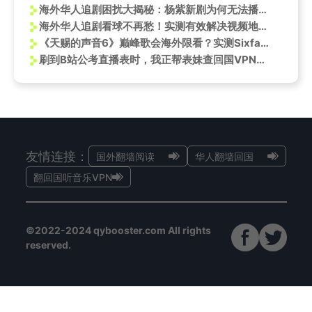
海外华人追剧困扰大揭秘：杨紫新剧为何无法播放？这些限制背后的真相
海外华人追剧看球不再愁！实测有效解决视频地区限制的实用技巧
《天赐的声音6》巅峰歌会海外限看？实测Sixfast一键解锁爱奇艺！
刷到B站公考直播表时，我正帮表妹查回国VPN——她盯着屏幕说：姐，要是备考也能一键加速就好了
友情连接：
国外翻墙阅读
华人翻墙回国
翻回国听音乐VPN
©2022-2024 qybooster.com All rights
reserved.