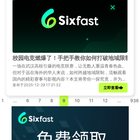
校园电竞燃爆了！手把手教你如何打破地域限制，
一场在武汉高校引爆的电竞联赛，让无数人重温青春热血。
但对于远在海外的华人来说，如何跨越地域限制，流畅观看
国内的精彩赛事与影视内容？本文将带你一探究竟，并为你
发布于2025-12-29 17:21:32
后续解锁观看难题铺平道路。
立即查看
1
...
6
7
8
9
10
11
12
...
936