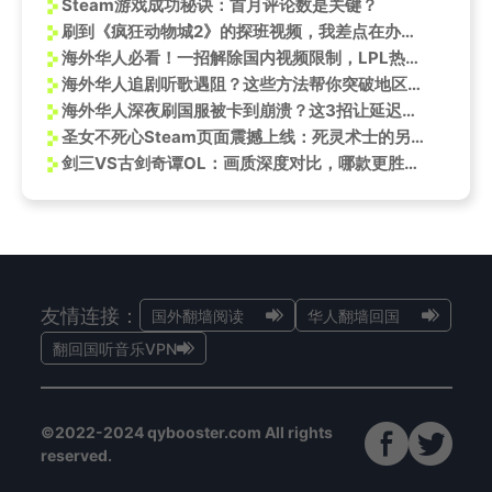
Steam游戏成功秘诀：首月评论数是关键？
刷到《疯狂动物城2》的探班视频，我差点在办公室笑出声：这波文化融合太会了！
海外华人必看！一招解除国内视频限制，LPL热血赛事不再错过
海外华人追剧听歌遇阻？这些方法帮你突破地区限制畅享国内影视综艺
海外华人深夜刷国服被卡到崩溃？这3招让延迟瞬间降到50ms
圣女不死心Steam页面震撼上线：死灵术士的另类重生之旅
剑三VS古剑奇谭OL：画质深度对比，哪款更胜一筹？
友情连接：
国外翻墙阅读
华人翻墙回国
翻回国听音乐VPN
©2022-2024 qybooster.com All rights
reserved.