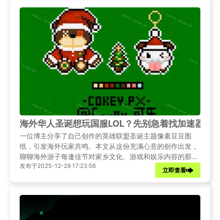
海外华人圣诞想玩国服LOL？先别急着找加速器，
一位博主分享了自己创作的英雄联盟圣诞主题像素豆豆图
纸，引发海外玩家共鸣。本文从这份充满心意的创作出发，
聊聊海外游子每逢佳节对家乡文化、游戏和娱乐内容的那份
发布于2025-12-29 17:23:56
独特牵挂与连接渴望。
立即查看