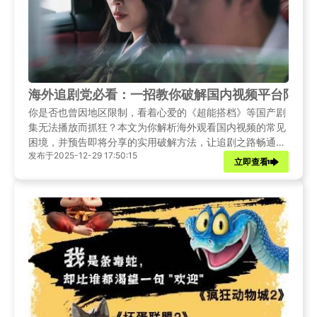
海外追剧党必看：一招教你破解国内视频平台限制
你是否也曾因地区限制，看着心爱的《超能搭档》等国产剧
集无法播放而抓狂？本文为你解析海外观看国内视频的常见
困境，并预告即将分享的实用破解方法，让追剧之路畅通无
发布于2025-12-29 17:50:15
阻。
立即查看