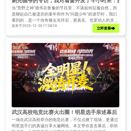
刷完德爷的专访，我对着窗外发了半小时呆：那个
当“荒野之神”德爷在鲁豫的节目里，不谈如何征服自然，而
是聊起自己被遗弃的童年和作为“问题少年”的迷茫时，我们
看到的，是一个传奇褪去光环后，更真实、也更动人的灵魂
发布于2025-12-29 17:38:19
跋涉。
立即查看
武汉高校电竞比赛火出圈！明星选手亲述幕后，这
一场在武汉高校举办的电竞比赛，不仅点燃了现场，更通过
明星选手们的真诚分享火遍网络。本文带你直击幕后，听听