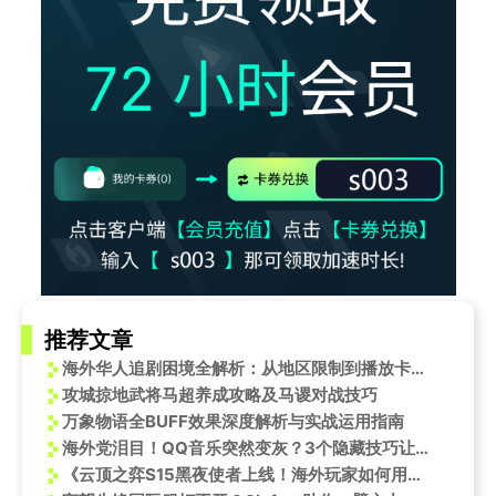
推荐文章
海外华人追剧困境全解析：从地区限制到播放卡顿的实用解决方案
攻城掠地武将马超养成攻略及马谡对战技巧
万象物语全BUFF效果深度解析与实战运用指南
海外党泪目！QQ音乐突然变灰？3个隐藏技巧让你秒解‘地域封印’
《云顶之弈S15黑夜使者上线！海外玩家如何用Sixfast解锁国服低延迟？》