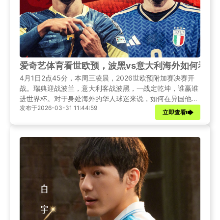
爱奇艺体育看世欧预，波黑vs意大利海外如何看中
4月1日2点45分，本周三凌晨，2026世欧预附加赛决赛开
战。瑞典迎战波兰，意大利客战波黑，一战定乾坤，谁赢谁
进世界杯。对于身处海外的华人球迷来说，如何在异国他乡
发布于2026-03-31 11:44:59
流畅观看爱奇艺体育的中文解说直播？本文将为您带来赛前
立即查看
最新资讯，并提供多种海外观看中文解说的实用解决方案。