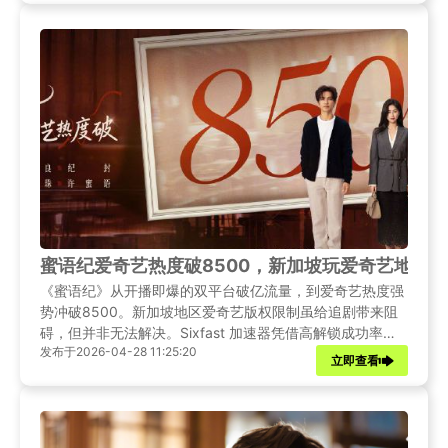
蜜语纪爱奇艺热度破8500，新加坡玩爱奇艺地区
《蜜语纪》从开播即爆的双平台破亿流量，到爱奇艺热度强
势冲破8500。新加坡地区爱奇艺版权限制虽给追剧带来阻
碍，但并非无法解决。Sixfast 加速器凭借高解锁成功率、
发布于2026-04-28 11:25:20
极速稳定的网络体验的优势，成为新加坡海外党解锁爱奇
立即查看
艺、流畅观看《蜜语纪》的最优选择。