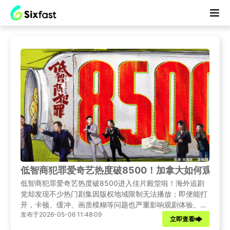
低智商犯罪爱奇艺热度破8500！加拿大如何观看
低智商犯罪爱奇艺热度破8500进入佳片殿堂啦！海外追剧
党却发现不少热门剧集因版权地域限制无法播放；即便能打
开，卡顿、缓冲、画质模糊等问题也严重影响观剧体验。别
发布于2026-05-06 11:48:09
担心，本文将给出详细的解决办法，助你在海外也能畅看低
立即查看
智商犯罪！