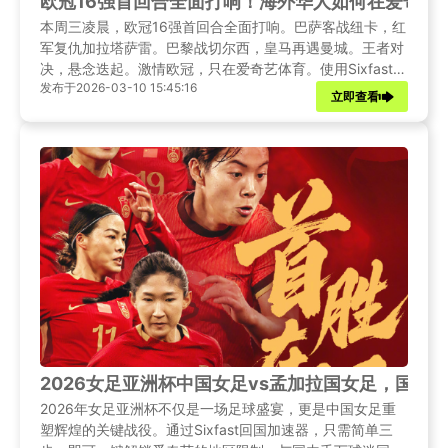
欧冠16强首回合全面打响！海外华人如何在爱奇艺
本周三凌晨，欧冠16强首回合全面打响。巴萨客战纽卡，红
军复仇加拉塔萨雷。巴黎战切尔西，皇马再遇曼城。王者对
决，悬念迭起。激情欧冠，只在爱奇艺体育。使用Sixfast加
发布于2026-03-10 15:45:16
速器，海外华人完全可以突破网络壁垒，在爱奇艺体育上享
立即查看
受母语解说、高清画质的专业转播。
2026女足亚洲杯中国女足vs孟加拉国女足，国外
2026年女足亚洲杯不仅是一场足球盛宴，更是中国女足重
塑辉煌的关键战役。通过Sixfast回国加速器，只需简单三