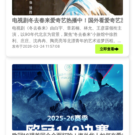
电视剧冬去春来爱奇艺热播中！国外看爱奇艺加载
电视剧《冬去春来》由白宇、章若楠、林允、王彦霖领衔主
演，以90年代北京为背景，聚焦“冬去春来”小旅馆中徐胜
利、庄庄、沈冉冉、陶亮亮等北漂青年的艺术追梦历程。本
发布于2026-03-24 11:57:08
文将为您详细介绍《冬去春来》的精彩看点，并为海外用户
立即查看
提供多种切实可行的解决方案，助您突破地域限制，畅享这
部年度佳作。