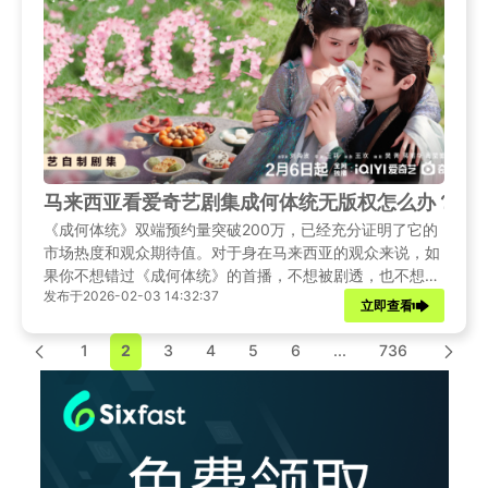
马来西亚看爱奇艺剧集成何体统无版权怎么办？成何
《成何体统》双端预约量突破200万，已经充分证明了它的
市场热度和观众期待值。对于身在马来西亚的观众来说，如
果你不想错过《成何体统》的首播，不想被剧透，也不想忍
发布于2026-02-03 14:32:37
受卡顿与低清画质，那么选择一款靠谱的回国加速工具，显
立即查看
然是当前最现实、最成熟的方案。提前准备好Sixfast，使用
兑换码s003加速连接，安心追剧，才是海外观众的正确打
1
2
3
4
5
6
...
736
开方式。