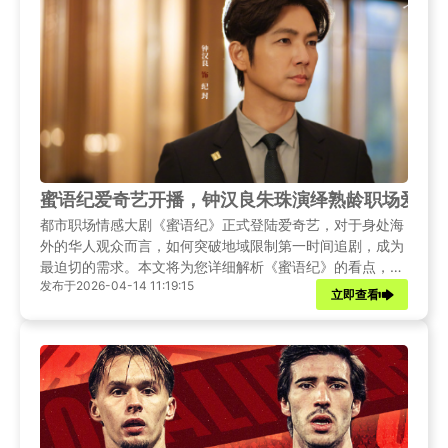
蜜语纪爱奇艺开播，钟汉良朱珠演绎熟龄职场爱情
都市职场情感大剧《蜜语纪》正式登陆爱奇艺，对于身处海
外的华人观众而言，如何突破地域限制第一时间追剧，成为
最迫切的需求。本文将为您详细解析《蜜语纪》的看点，并
发布于2026-04-14 11:19:15
提供多种海外解锁爱奇艺的实用方案。
立即查看