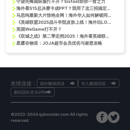
守望先锋国际服打不开？Sixfast助你一臂之力
海外看S15总决赛卡成PPT？我用了这三招搞定延迟，国内朋友都问我是不是回国了
马思纯最新大片惊艳全网！海外华人如何解锁同款高清美图？
《英雄联盟2025战斗学院皮肤上线！海外玩LOL国服延迟高？Sixfast一键加速实测》
英国WeGame打不开？
《双城之战》第二季定档2025！海外看英雄联盟动画延迟高怎么办？
星露谷物语：JOJA超市会员优劣与谢恩攻略
友情连接：
国外翻墙阅读
华人翻墙回国
翻回国听音乐VPN
©2022-2024 qybooster.com All rights
reserved.