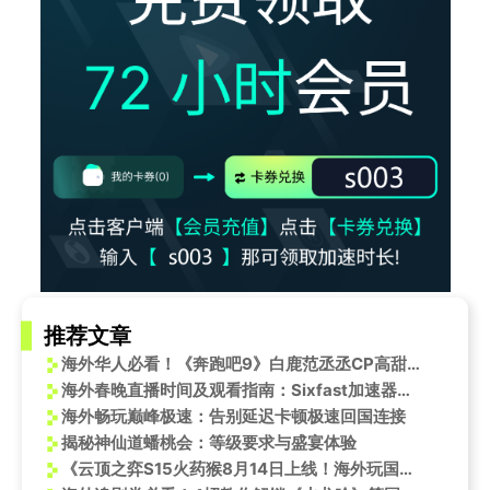
推荐文章
海外华人必看！《奔跑吧9》白鹿范丞丞CP高甜混战，手把手教你突破地区限制追综艺
海外春晚直播时间及观看指南：Sixfast加速器助您畅享新春盛宴
海外畅玩巅峰极速：告别延迟卡顿极速回国连接
揭秘神仙道蟠桃会：等级要求与盛宴体验
《云顶之弈S15火药猴8月14日上线！海外玩国服延迟高怎么办？Sixfast一键加速教程》