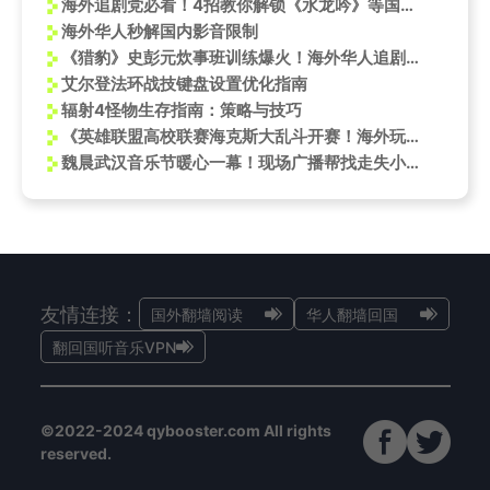
海外追剧党必看！4招教你解锁《水龙吟》等国产热播剧
海外华人秒解国内影音限制
《猎豹》史彭元炊事班训练爆火！海外华人追剧遇阻怎么办？
艾尔登法环战技键盘设置优化指南
辐射4怪物生存指南：策略与技巧
《英雄联盟高校联赛海克斯大乱斗开赛！海外玩家如何用Sixfast解锁参赛？》
魏晨武汉音乐节暖心一幕！现场广播帮找走失小孩，贴心翻译获全网点赞
友情连接：
国外翻墙阅读
华人翻墙回国
翻回国听音乐VPN
©2022-2024 qybooster.com All rights
reserved.