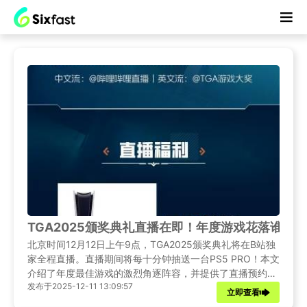
TGA2025颁奖典礼直播在即！年度游戏花落谁家？
北京时间12月12日上午9点，TGA2025颁奖典礼将在B站独
家全程直播。直播期间将每十分钟抽送一台PS5 PRO！本文
介绍了年度最佳游戏的激烈角逐阵容，并提供了直播预约与
发布于2025-12-11 13:09:57
参与抽奖的详细信息。
立即查看