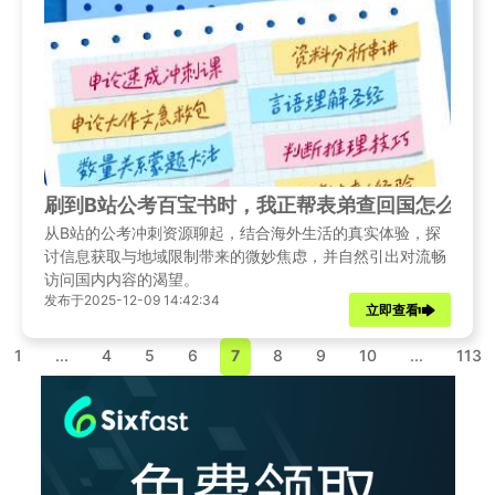
刷到B站公考百宝书时，我正帮表弟查回国怎么追
从B站的公考冲刺资源聊起，结合海外生活的真实体验，探
讨信息获取与地域限制带来的微妙焦虑，并自然引出对流畅
访问国内内容的渴望。
发布于2025-12-09 14:42:34
立即查看
1
...
4
5
6
7
8
9
10
...
113