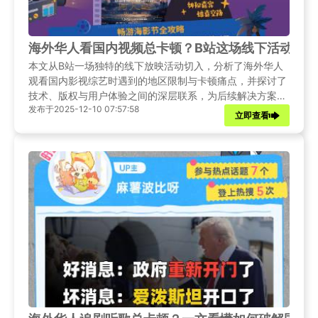
海外华人看国内视频总卡顿？B站这场线下活动，
本文从B站一场独特的线下放映活动切入，分析了海外华人
观看国内影视综艺时遇到的地区限制与卡顿痛点，并探讨了
技术、版权与用户体验之间的深层联系，为后续解决方案提
发布于2025-12-10 07:57:58
供思考背景。
立即查看