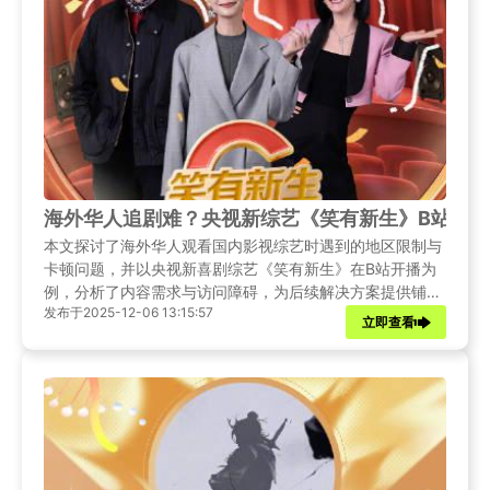
海外华人追剧难？央视新综艺《笑有新生》B站开
本文探讨了海外华人观看国内影视综艺时遇到的地区限制与
卡顿问题，并以央视新喜剧综艺《笑有新生》在B站开播为
例，分析了内容需求与访问障碍，为后续解决方案提供铺
发布于2025-12-06 13:15:57
垫。
立即查看