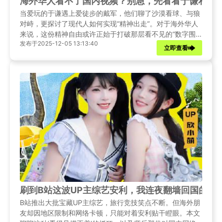
海外华人看不了国内视频？别急，先看看于谦和戴
当爱玩的于谦遇上爱徒步的戴军，他们聊了沙漠看球、与狼
对峙，更探讨了现代人如何实现“精神出走”。对于海外华人
来说，这份精神自由或许正始于打破那层看不见的“数字围
发布于2025-12-05 13:13:40
墙”。
立即查看
刷到B站这波UP主综艺安利，我连夜翻墙回国的朋
B站推出大批宝藏UP主综艺，旅行竞技笑点不断。但海外朋
友却因地区限制和网络卡顿，只能对着安利贴干瞪眼。本文