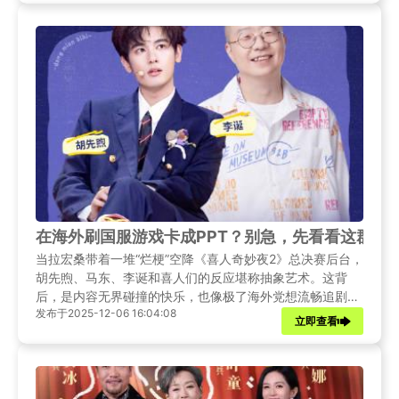
在海外刷国服游戏卡成PPT？别急，先看看这群喜
当拉宏桑带着一堆“烂梗”空降《喜人奇妙夜2》总决赛后台，
胡先煦、马东、李诞和喜人们的反应堪称抽象艺术。这背
后，是内容无界碰撞的快乐，也像极了海外党想流畅追剧打
发布于2025-12-06 16:04:08
游戏时，与网络延迟斗智斗勇的日常。
立即查看