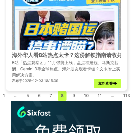
海外华人看B站热点太卡？这份解锁指南请收好！1
B站「热点观察团」11月强势上线，盘点福建舰、马斯克薪
酬、Gemini 3等全球焦点。海外朋友观看卡顿？文末附上实
用解决方案。
发布于2025-12-03 18:15:39
立即查看
1
...
5
6
7
8
9
10
11
...
113