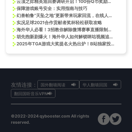
云顶之弈精英巡回赛调研开启！100份Q币奖励等你拿
保障游戏账号安全：实用指南与技巧
幻兽帕鲁“天坠之地”更新带来玩家回流，在线人数创半年新高
实况足球2021合作贡献者奖杯轻松获取攻略
海外华人必看！3招教你解除微博赛事直播限制，BLG零封GAM精彩回放这样看
胡先煦新剧爆火！海外华人如何解锁咪咕视频追剧指南
2025年TGA游戏大奖提名火热出炉！B站独家投票通道开启，年度游戏由你决定
友情连接：
国外翻墙阅读
华人翻墙回国
翻回国听音乐VPN
©2022-2024 qybooster.com All rights
reserved.