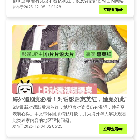
聊聊这种‘看得见摸不着’的抓狂，以及背后那份对国内网络
发布于2025-12-05 12:01:28
娱乐内容的深深想念。
立即查看
海外追剧党必看！对话影后惠英红，她竟如此“贪心
B站最新对话影后惠英红，她坦言对奖项仍有渴望，并分享
表演心得。本文带你回顾精彩对谈，并为海外华人解决观看
此类独家内容的地区限制问题。
发布于2025-12-04 02:05:25
立即查看