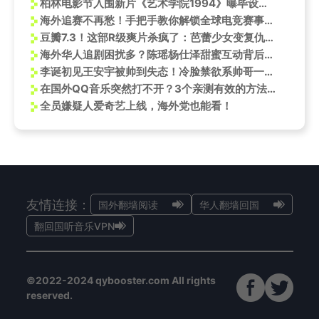
柏林电影节入围新片《艺术学院1994》曝毕设组图！黄渤周冬雨配音的青春回忆杀来了
海外追赛不再愁！手把手教你解锁全球电竞赛事观看权限
豆瓣7.3！这部R级爽片杀疯了：芭蕾少女变复仇女神，打戏看得我膝盖发软
海外华人追剧困扰多？陈瑶杨仕泽甜蜜互动背后的地区限制解决方案
李诞初见王安宇被帅到失态！冷脸禁欲系帅哥一笑瞬间破防，网友直呼太上头
在国外QQ音乐突然打不开？3个亲测有效的方法，让你秒回快乐老家
全员嫌疑人爱奇艺上线，海外党也能看！
友情连接：
国外翻墙阅读
华人翻墙回国
翻回国听音乐VPN
©2022-2024 qybooster.com All rights
reserved.