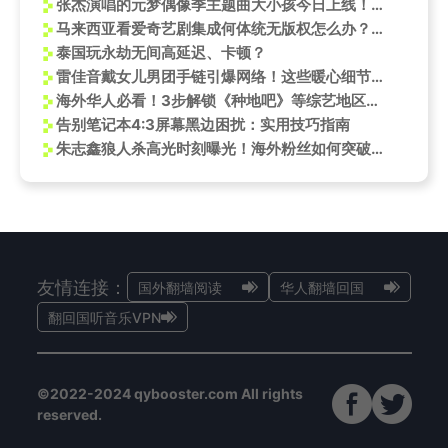
张杰演唱的元梦偶像季主题曲大小孩今日上线！国外留学听不了国内音乐怎么办？
马来西亚看爱奇艺剧集成何体统无版权怎么办？成何体统双端预约量破200万
泰国玩永劫无间高延迟、卡顿？
雷佳音戴女儿男团手链引爆网络！这些暖心细节你发现了吗？
海外华人必看！3步解锁《种地吧》等综艺地区限制，蚕宝宝落户名场面一网打尽
告别笔记本4:3屏幕黑边困扰：实用技巧指南
朱志鑫狼人杀高光时刻曝光！海外粉丝如何突破限制同步追星？
友情连接：
国外翻墙阅读
华人翻墙回国
翻回国听音乐VPN
©2022-2024 qybooster.com All rights
reserved.