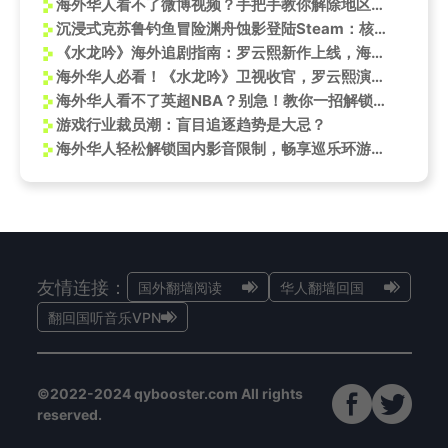
海外华人看不了微博视频？手把手教你解除地区限制，追剧追综不再愁！
沉浸式克苏鲁钓鱼冒险渊舟蚀影登陆Steam：核灾后的深海恐惧
《水龙吟》海外追剧指南：罗云熙新作上线，海外党如何解锁观看限制？
海外华人必看！《水龙吟》卫视收官，罗云熙演绎侠义江湖引热议
海外华人看不了英超NBA？别急！教你一招解锁咪咕视频《长安二十四计》梦幻联动
游戏行业裁员潮：盲目追逐趋势是大忌？
海外华人轻松解锁国内影音限制，畅享巡乐环游记等热门节目
友情连接：
国外翻墙阅读
华人翻墙回国
翻回国听音乐VPN
©2022-2024 qybooster.com All rights
reserved.