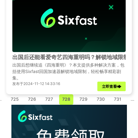
出国后还能看爱奇艺四海重明吗？解锁地域限制攻
出国后想继续追《四海重明》？本文提供多种解决方案，包
括使用Sixfast回国加速器解锁地域限制，轻松畅享精彩剧
集。
发布于2024-11-12 14:33:16
立即查看
..
725
726
727
728
729
730
731
...