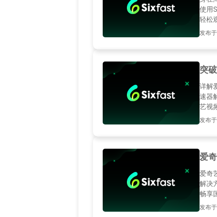
使用
轻松
发布于2
突破
详解
速器
艺视
发布于2
爱奇
爱奇
解决
畅享
发布于20