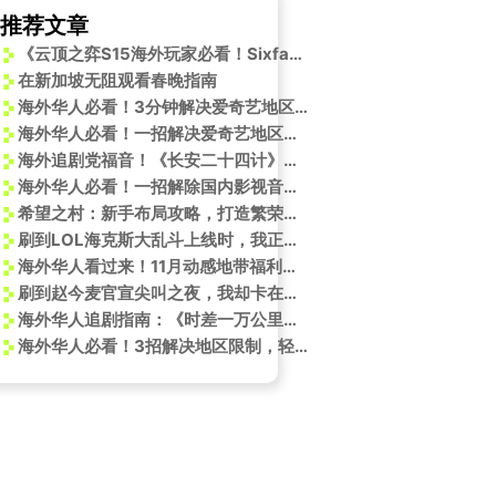
推荐文章
《云顶之弈S15海外玩家必看！Sixfast一键解锁国服格斗大赛直播》
在新加坡无阻观看春晚指南
海外华人必看！3分钟解决爱奇艺地区限制，轻松追《喜剧之王单口季2》
海外华人必看！一招解决爱奇艺地区限制，轻松追剧不卡顿
海外追剧党福音！《长安二十四计》开播在即，手把手教你破解地域限制，告别卡顿延迟
海外华人必看！一招解除国内影视音乐地区限制，畅享《英雄联盟》赵信新版皮肤
希望之村：新手布局攻略，打造繁荣家园！
刷到LOL海克斯大乱斗上线时，我正熬夜赶工——海外朋友发来消息说卡成PPT，突然想起当年留学追剧的辛酸
海外华人看过来！11月动感地带福利大揭秘，这些惊喜千万别错过
刷到赵今麦官宣尖叫之夜，我却卡在加载页面：海外追星的痛，谁懂？
海外华人追剧指南：《时差一万公里》热播，罗晋胡杏儿演技获赞，会员追更攻略看这里！
海外华人必看！3招解决地区限制，轻松追看《英雄联盟》S15全球总决赛