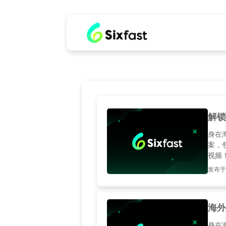
解锁
身在
案，
视频
发布于20
海外
身在