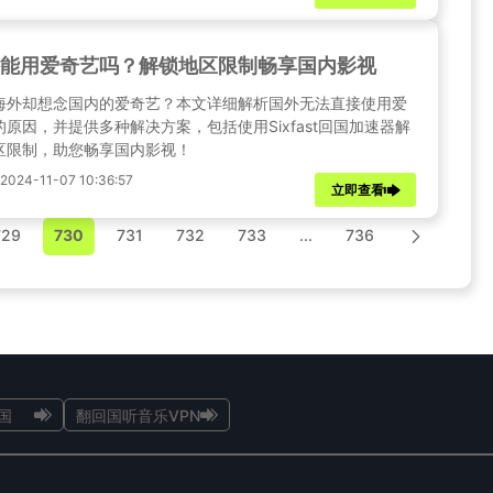
能用爱奇艺吗？解锁地区限制畅享国内影视
海外却想念国内的爱奇艺？本文详细解析国外无法直接使用爱
的原因，并提供多种解决方案，包括使用Sixfast回国加速器解
区限制，助您畅享国内影视！
24-11-07 10:36:57
立即查看
729
730
731
732
733
...
736
国
翻回国听音乐VPN