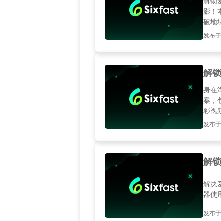
解锁
影！
破地
发布于20
解锁
身在
案，
彩视
发布于20
解锁
解决
器使
发布于20