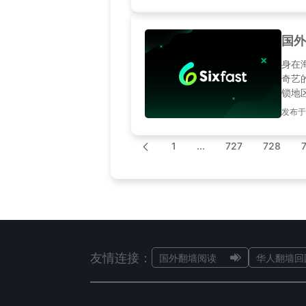
国外
身在
奇艺
锁地
发布于20
1
...
727
728
友情连接：
国外翻墙阅读
华人翻墙回