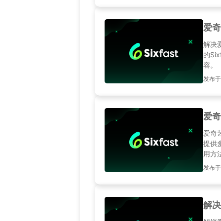
爱奇
解决
的S
容。
发布于20
爱奇
爱奇
提供
用方
发布于20
解决