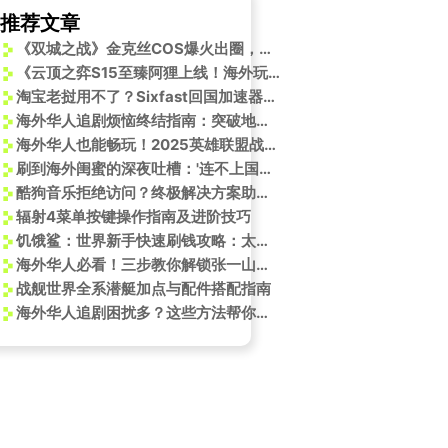
推荐文章
《双城之战》金克丝COS爆火出圈，海外玩英雄联盟国服延迟高怎么办？
《云顶之弈S15至臻阿狸上线！海外玩家如何用Sixfast解锁国服？》
淘宝老挝用不了？Sixfast回国加速器帮你解决！
海外华人追剧烦恼终结指南：突破地区限制畅享《水龙吟》东方美学盛宴
海外华人也能畅玩！2025英雄联盟战斗之夜全攻略，轻松解除地区限制
刷到海外闺蜜的深夜吐槽：'连不上国服LOL，我快被逼疯了！'原来我们都一样
酷狗音乐拒绝访问？终极解决方案助你畅听无阻
辐射4菜单按键操作指南及进阶技巧
饥饿鲨：世界新手快速刷钱攻略：太平洋地图五大宝藏位置揭秘
海外华人必看！三步教你解锁张一山新剧《守护者们》，一人分饰两角的演技炸裂别错过
战舰世界全系潜艇加点与配件搭配指南
海外华人追剧困扰多？这些方法帮你突破地区限制畅享国内热门影视