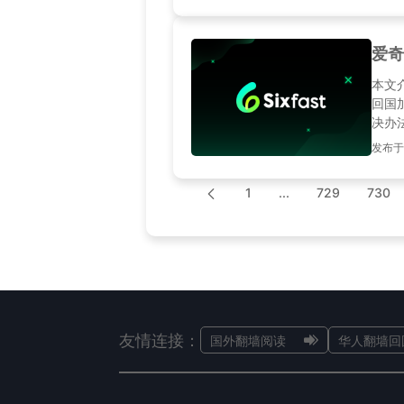
爱奇
本文
回国
决办
发布于20
1
...
729
730
友情连接：
国外翻墙阅读
华人翻墙回