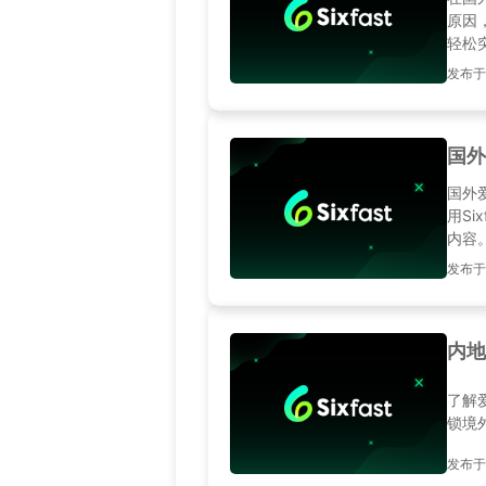
原因
轻松
发布于20
国外
国外
用S
内容
发布于20
内地
了解
锁境
发布于20