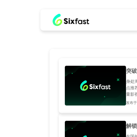
突破
身处
点推
量影
发布于20
解锁
在国